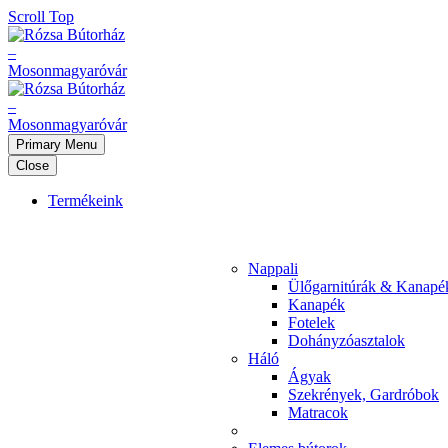
Scroll Top
Primary Menu
Close
Termékeink
Nappali
Ülőgarnitúrák & Kanapé
Kanapék
Fotelek
Dohányzóasztalok
Háló
Ágyak
Szekrények, Gardróbok
Matracok