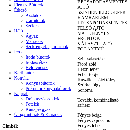
BECSAPÓDÁSMENTES
Elemes Bútorok
AJTÓ
Étkező
SZÍNBEN ILLŐ GÉPEK
Asztalok
KAMRAELEM
Garnitúrák
LECSAPÓDÁSMENTES
Székek
FELSŐ AJTÓ
Háló
MATT/FÉNYES
Ágyak
FRONTOK
Matracok
VÁLASZTHATÓ
Szekrények, gardróbok
FOGANTYÚ
Iroda
Iroda bútorok
Szín választék:
Irodaszékek
Fjord zöld
Referenciák
Beton fehér
Kerti bútor
Fehér tölgy
Konyha
Rusztikus sötét tölgy
Konyhabútorok
Szürke tölgy
Prémium konyhabútorok
Sonoma
Nappali
Dohányzóasztalok
További kombinálható
Fotelek
színek:
Kanapéágyak
Ülőgarnitúrák & Kanapék
Fényes beige
Fényes capuccino
Fényes fehér
Címkék