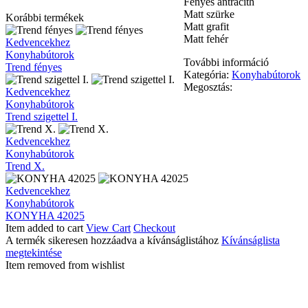
Fényes antracith
Matt szürke
Korábbi termékek
Matt grafit
Matt fehér
Trend
Kedvencekhez
fényes
Konyhabútorok
További információ
Trend fényes
Kategória:
Konyhabútorok
Megosztás:
Trend
Kedvencekhez
szigettel
Konyhabútorok
I.
Trend szigettel I.
Trend
Kedvencekhez
X.
Konyhabútorok
Trend X.
KONYHA
Kedvencekhez
42025
Konyhabútorok
KONYHA 42025
Item added to cart
View Cart
Checkout
A termék sikeresen hozzáadva a kívánságlistához
Kívánságlista
megtekintése
Item removed from wishlist