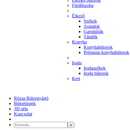
Elemes bútorok
Fürdőszoba
Étkező
Székek
Asztalok
Garnitúrák
Tálalók
Konyha
Konyhabútorok
Prémium konyhabútorok
Iroda
Irodaszékek
Iroda bútorok
Kert
Rózsa Bútorgyártó
Bútortippek
3D séta
Kapcsolat