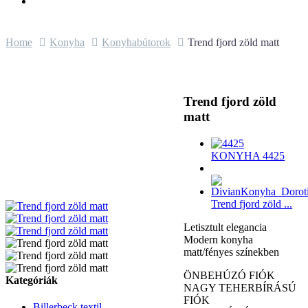
Home
Konyha
Konyhabútorok
Trend fjord zöld matt
Trend fjord zöld
matt
KONYHA 4425
Trend fjord zöld ...
Letisztult elegancia
Modern konyha
matt/fényes színekben
ÖNBEHÚZÓ FIÓK
Kategóriák
NAGY TEHERBÍRÁSÚ
FIÓK
Billerbeck textil