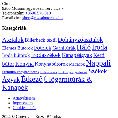
Cím:
9200 Mosonmagyaróvár, Terv utca 7.
Telefonszám:
+3696 576 010
E-mail cím:
shop@rozsabutorhaz.hu
Kategóriák
Dohányzóasztalok
Asztalok
Billerbeck textil
Háló
Iroda
Fotelek
Garnitúrák
Elemes Bútorok
Irodaszékek
Kanapéágyak
Kerti
Iroda bútorok
Nappali
bútor
Konyha
Konyhabútorok
Matracok
Székek
Prémium konyhabútorok
Referenciák
Szekrények, gardróbok
Étkező
Ülőgarnitúrák &
Ágyak
Kanapék
Adatvédelem
Impresszum
Cookies leírás
2024 © Copyrights Rózsa Bútorház