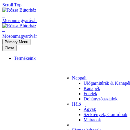
Scroll Top
Primary Menu
Close
Termékeink
Nappali
Ülőgarnitúrák & Kanapé
Kanapék
Fotelek
Dohányzóasztalok
Háló
Ágyak
Szekrények, Gardróbok
Matracok