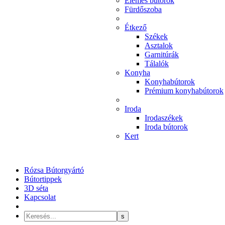
Elemes bútorok
Fürdőszoba
Étkező
Székek
Asztalok
Garnitúrák
Tálalók
Konyha
Konyhabútorok
Prémium konyhabútorok
Iroda
Irodaszékek
Iroda bútorok
Kert
Rózsa Bútorgyártó
Bútortippek
3D séta
Kapcsolat