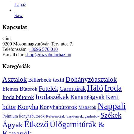
Lapaz
Saw
Kapcsolat
Cím:
9200 Mosonmagyaróvár, Terv utca 7.
Telefonszám:
+3696 576 010
E-mail cím:
shop@rozsabutorhaz.hu
Kategóriák
Dohányzóasztalok
Asztalok
Billerbeck textil
Háló
Iroda
Fotelek
Garnitúrák
Elemes Bútorok
Irodaszékek
Kanapéágyak
Kerti
Iroda bútorok
Nappali
bútor
Konyha
Konyhabútorok
Matracok
Székek
Prémium konyhabútorok
Referenciák
Szekrények, gardróbok
Étkező
Ülőgarnitúrák &
Ágyak
Kanapék