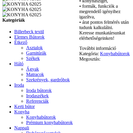
• konyhasziget,
• formák, funkciók a
megrendelő igényihez
igazítva,
Kategóriák
• árat pontos felmérés után
tudunk kalkulálni.
Billerbeck textil
Keresse munkatársunkat
Elemes Bútorok
elérhetőségeinken!
Étkező
Asztalok
További információ
Garnitúrák
Kategória:
Konyhabútorok
Székek
Megosztás:
Háló
Ágyak
Matracok
Szekrények, gardróbok
Iroda
Iroda bútorok
Irodaszékek
Referenciák
Kerti bútor
Konyha
Konyhabútorok
Prémium konyhabútorok
Nappali