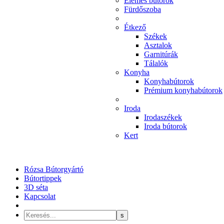
Elemes bútorok
Fürdőszoba
Étkező
Székek
Asztalok
Garnitúrák
Tálalók
Konyha
Konyhabútorok
Prémium konyhabútorok
Iroda
Irodaszékek
Iroda bútorok
Kert
Rózsa Bútorgyártó
Bútortippek
3D séta
Kapcsolat