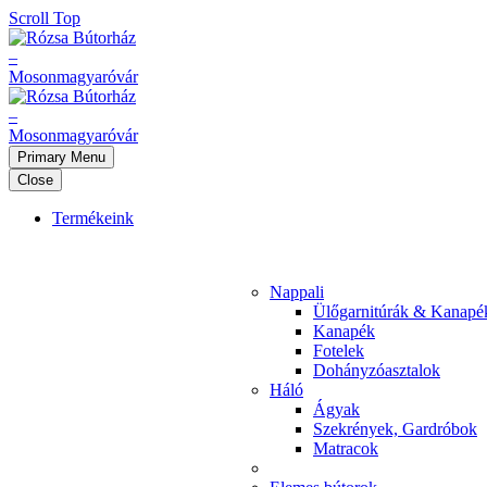
Scroll Top
Primary Menu
Close
Termékeink
Nappali
Ülőgarnitúrák & Kanapé
Kanapék
Fotelek
Dohányzóasztalok
Háló
Ágyak
Szekrények, Gardróbok
Matracok