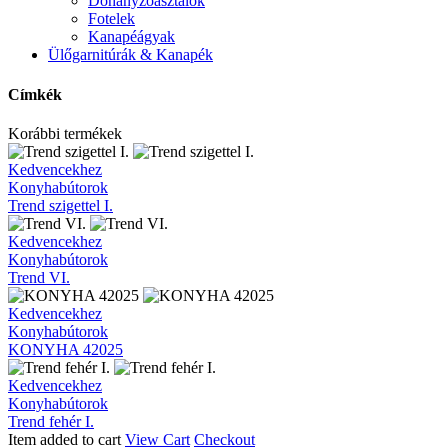
Dohányzóasztalok
Fotelek
Kanapéágyak
Ülőgarnitúrák & Kanapék
Címkék
Korábbi termékek
Trend
Kedvencekhez
szigettel
Konyhabútorok
I.
Trend szigettel I.
Trend
Kedvencekhez
VI.
Konyhabútorok
Trend VI.
KONYHA
Kedvencekhez
42025
Konyhabútorok
KONYHA 42025
Trend
Kedvencekhez
fehér
Konyhabútorok
I.
Trend fehér I.
Item added to cart
View Cart
Checkout