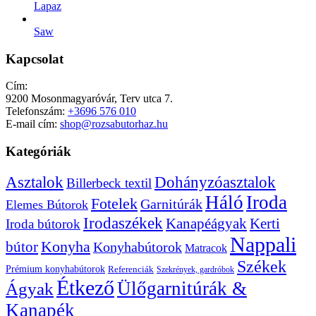
Lapaz
Saw
Kapcsolat
Cím:
9200 Mosonmagyaróvár, Terv utca 7.
Telefonszám:
+3696 576 010
E-mail cím:
shop@rozsabutorhaz.hu
Kategóriák
Dohányzóasztalok
Asztalok
Billerbeck textil
Háló
Iroda
Fotelek
Garnitúrák
Elemes Bútorok
Irodaszékek
Kanapéágyak
Kerti
Iroda bútorok
Nappali
bútor
Konyha
Konyhabútorok
Matracok
Székek
Prémium konyhabútorok
Referenciák
Szekrények, gardróbok
Étkező
Ülőgarnitúrák &
Ágyak
Kanapék