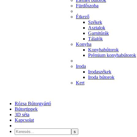
Elemes bútorok
Fürdőszoba
Étkező
Székek
Asztalok
Garnitúrák
Tálalók
Konyha
Konyhabútorok
Prémium konyhabútorok
Iroda
Irodaszékek
Iroda bútorok
Kert
Rózsa Bútorgyártó
Bútortippek
3D séta
Kapcsolat