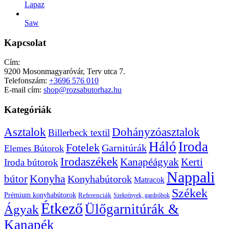
Lapaz
Saw
Kapcsolat
Cím:
9200 Mosonmagyaróvár, Terv utca 7.
Telefonszám:
+3696 576 010
E-mail cím:
shop@rozsabutorhaz.hu
Kategóriák
Dohányzóasztalok
Asztalok
Billerbeck textil
Háló
Iroda
Fotelek
Garnitúrák
Elemes Bútorok
Irodaszékek
Kanapéágyak
Kerti
Iroda bútorok
Nappali
bútor
Konyha
Konyhabútorok
Matracok
Székek
Prémium konyhabútorok
Referenciák
Szekrények, gardróbok
Étkező
Ülőgarnitúrák &
Ágyak
Kanapék