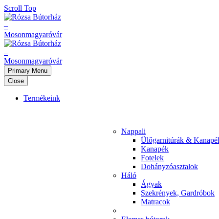
Scroll Top
Primary Menu
Close
Termékeink
Nappali
Ülőgarnitúrák & Kanapé
Kanapék
Fotelek
Dohányzóasztalok
Háló
Ágyak
Szekrények, Gardróbok
Matracok