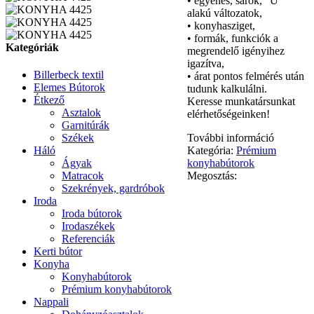
• egyenes, sarok, “U”
alakú változatok,
• konyhasziget,
• formák, funkciók a
Kategóriák
megrendelő igényihez
igazítva,
Billerbeck textil
• árat pontos felmérés után
Elemes Bútorok
tudunk kalkulálni.
Étkező
Keresse munkatársunkat
Asztalok
elérhetőségeinken!
Garnitúrák
További információ
Székek
Kategória:
Prémium
Háló
konyhabútorok
Ágyak
Megosztás:
Matracok
Szekrények, gardróbok
Iroda
Iroda bútorok
Irodaszékek
Referenciák
Kerti bútor
Konyha
Konyhabútorok
Prémium konyhabútorok
Nappali