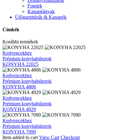
Dohányzóasztalok
Fotelek
Kanapéágyak
Ülőgarnitúrák & Kanapék
Címkék
Korábbi termékek
KONYHA
Kedvencekhez
22025
Prémium konyhabútorok
KONYHA 22025
KONYHA
Kedvencekhez
4806
Prémium konyhabútorok
KONYHA 4806
KONYHA
Kedvencekhez
4929
Prémium konyhabútorok
KONYHA 4929
KONYHA
Kedvencekhez
7090
Prémium konyhabútorok
KONYHA 7090
Item added to cart
View Cart
Checkout