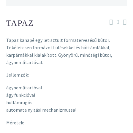
TAPAZ
Tapaz kanapé egy letisztult formatervezésű bútor.
Tökéletesen formázott ülésekkel és háttámlákkal,
karpárnákkal kialakított. Gyönyörű, minőségi bútor,
ágyneműtartóval.
Jellemzők:
ágyneműtartóval
ágy funkcióval
hullámrugós
automata nyitási mechanizmussal
Méretek: