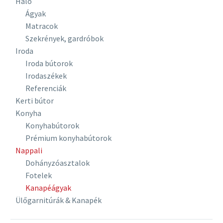
Háló
Ágyak
Matracok
Szekrények, gardróbok
Iroda
Iroda bútorok
Irodaszékek
Referenciák
Kerti bútor
Konyha
Konyhabútorok
Prémium konyhabútorok
Nappali
Dohányzóasztalok
Fotelek
Kanapéágyak
Ülőgarnitúrák & Kanapék