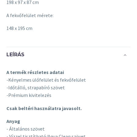
198 x 97 x 87 cm
A fekvőfelület mérete:
148 x 195 cm
LEÍRÁS
A termék részletes adatai
-Kényelmes ülőfelület és fekvőfelület
-Időtálló, strapabíró szövet
-Prémium kivitelezés
Csak beltéri használatra javasolt.
Anyag
- Általános szövet
- Vízzel tisztítható/Aqua Clean szövet