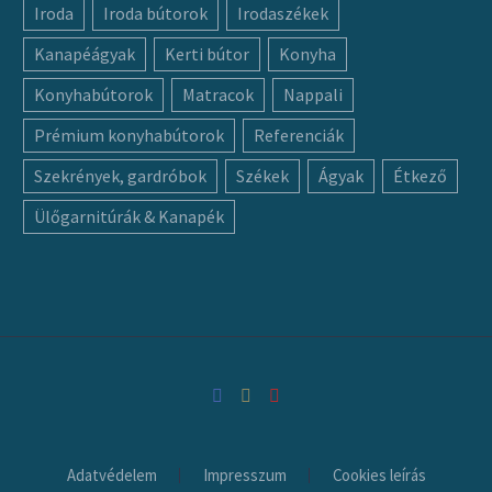
Iroda
Iroda bútorok
Irodaszékek
Kanapéágyak
Kerti bútor
Konyha
Konyhabútorok
Matracok
Nappali
Prémium konyhabútorok
Referenciák
Szekrények, gardróbok
Székek
Ágyak
Étkező
Ülőgarnitúrák & Kanapék
Adatvédelem
Impresszum
Cookies leírás