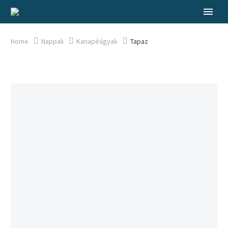
Home
Nappali
Kanapéágyak
Tapaz