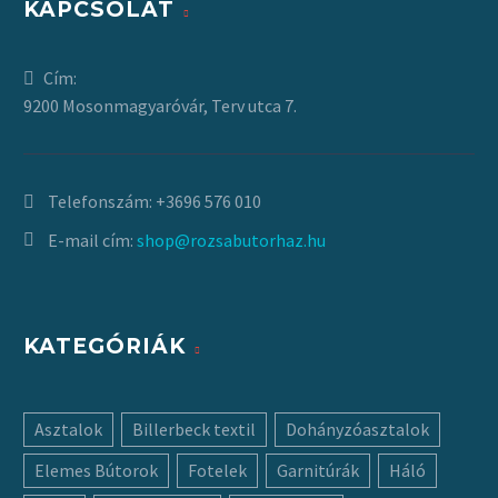
KAPCSOLAT
Cím:
9200 Mosonmagyaróvár, Terv utca 7.
Telefonszám:
+3696 576 010
E-mail cím:
shop@rozsabutorhaz.hu
KATEGÓRIÁK
Asztalok
Billerbeck textil
Dohányzóasztalok
Elemes Bútorok
Fotelek
Garnitúrák
Háló