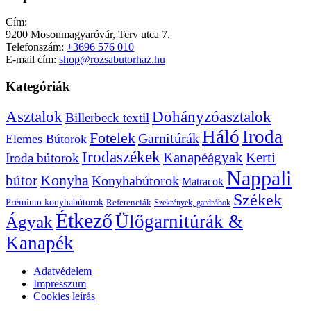
Cím:
9200 Mosonmagyaróvár, Terv utca 7.
Telefonszám:
+3696 576 010
E-mail cím:
shop@rozsabutorhaz.hu
Kategóriák
Dohányzóasztalok
Asztalok
Billerbeck textil
Háló
Iroda
Fotelek
Garnitúrák
Elemes Bútorok
Irodaszékek
Kanapéágyak
Kerti
Iroda bútorok
Nappali
bútor
Konyha
Konyhabútorok
Matracok
Székek
Prémium konyhabútorok
Referenciák
Szekrények, gardróbok
Étkező
Ülőgarnitúrák &
Ágyak
Kanapék
Adatvédelem
Impresszum
Cookies leírás