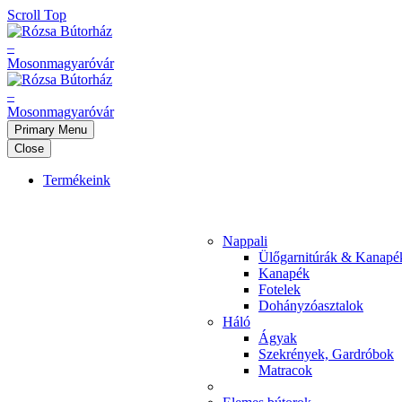
Scroll Top
Primary Menu
Close
Termékeink
Nappali
Ülőgarnitúrák & Kanapé
Kanapék
Fotelek
Dohányzóasztalok
Háló
Ágyak
Szekrények, Gardróbok
Matracok