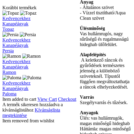
Anyag
- Általános szövet
Korábbi termékek
- Vízzel tisztítható/Aqua
Clean szövet
Topaz
Kedvencekhez
Kanapéágyak
Ülésminőség
Topaz
Vas hullámrugós, nagy
sűrűségű és rugalmasságú
Persia
Kedvencekhez
hideghab ülőfelület.
Kanapéágyak
Persia
Alapfelépítés
A keletkező ráncok és
Ramon
Kedvencekhez
gyűrődések természetes
Kanapéágyak
jelenség a különböző
Ramon
szöveteknél. Típustól
függően megváltoztathatja
Paloma
Kedvencekhez
a ráncok elhelyezkedését.
Kanapéágyak
Paloma
Varrás
Item added to cart
View Cart
Checkout
Szegélyvarrás és tűzések.
A termék sikeresen hozzáadva a
kívánságlistához
Kívánságlista
Anyagok
megtekintése
Ülés: vas hullámrugók,
Item removed from wishlist
magas minőségű hideghab
Háttámla: magas minőségű