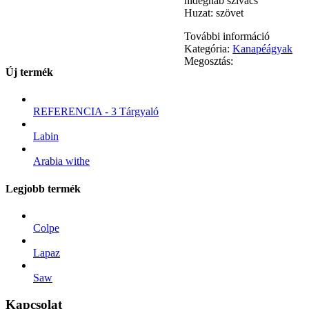
hideghab szivacs
Huzat: szövet
További információ
Kategória:
Kanapéágyak
Megosztás:
Új termék
REFERENCIA - 3 Tárgyaló
Labin
Arabia withe
Legjobb termék
Colpe
Lapaz
Saw
Kapcsolat