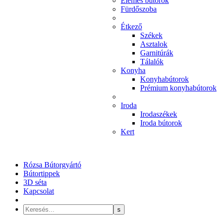
Elemes bútorok
Fürdőszoba
Étkező
Székek
Asztalok
Garnitúrák
Tálalók
Konyha
Konyhabútorok
Prémium konyhabútorok
Iroda
Irodaszékek
Iroda bútorok
Kert
Rózsa Bútorgyártó
Bútortippek
3D séta
Kapcsolat