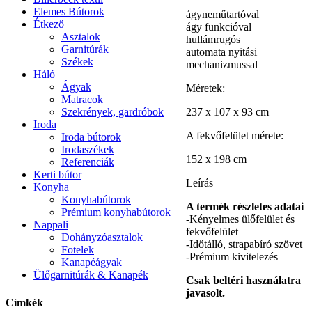
Elemes Bútorok
ágyneműtartóval
Étkező
ágy funkcióval
Asztalok
hullámrugós
Garnitúrák
automata nyitási
Székek
mechanizmussal
Háló
Ágyak
Méretek:
Matracok
237 x 107 x 93 cm
Szekrények, gardróbok
Iroda
A fekvőfelület mérete:
Iroda bútorok
Irodaszékek
152 x 198 cm
Referenciák
Kerti bútor
Leírás
Konyha
Konyhabútorok
A termék részletes adatai
Prémium konyhabútorok
-Kényelmes ülőfelület és
Nappali
fekvőfelület
Dohányzóasztalok
-Időtálló, strapabíró szövet
Fotelek
-Prémium kivitelezés
Kanapéágyak
Ülőgarnitúrák & Kanapék
Csak beltéri használatra
javasolt.
Címkék