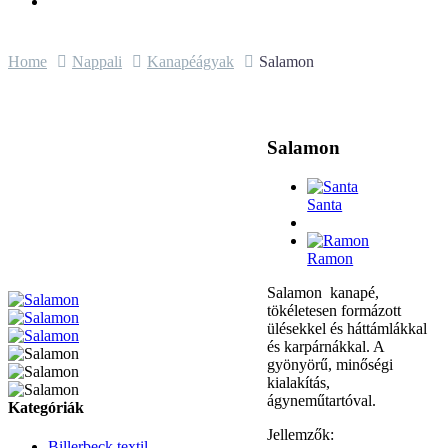
Home
Nappali
Kanapéágyak
Salamon
Salamon
Santa
Ramon
Salamon kanapé,
tökéletesen formázott
ülésekkel és háttámlákkal
és karpárnákkal. A
gyönyörű, minőségi
kialakítás,
ágyneműtartóval.
Kategóriák
Jellemzők:
Billerbeck textil