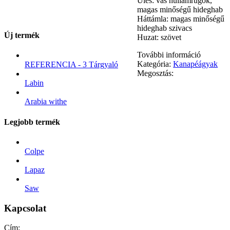
Ülés: vas hullámrugók,
magas minőségű hideghab
Háttámla: magas minőségű
hideghab szivacs
Új termék
Huzat: szövet
További információ
Kategória:
Kanapéágyak
REFERENCIA - 3 Tárgyaló
Megosztás:
Labin
Arabia withe
Legjobb termék
Colpe
Lapaz
Saw
Kapcsolat
Cím: