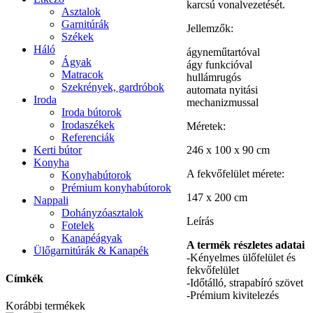
karcsú vonalvezetését.
Asztalok
Garnitúrák
Jellemzők:
Székek
Háló
ágyneműtartóval
Ágyak
ágy funkcióval
Matracok
hullámrugós
Szekrények, gardróbok
automata nyitási
Iroda
mechanizmussal
Iroda bútorok
Irodaszékek
Méretek:
Referenciák
246 x 100 x 90 cm
Kerti bútor
Konyha
A fekvőfelület mérete:
Konyhabútorok
Prémium konyhabútorok
147 x 200 cm
Nappali
Dohányzóasztalok
Leírás
Fotelek
Kanapéágyak
A termék részletes adatai
Ülőgarnitúrák & Kanapék
-Kényelmes ülőfelület és
fekvőfelület
Címkék
-Időtálló, strapabíró szövet
-Prémium kivitelezés
Korábbi termékek