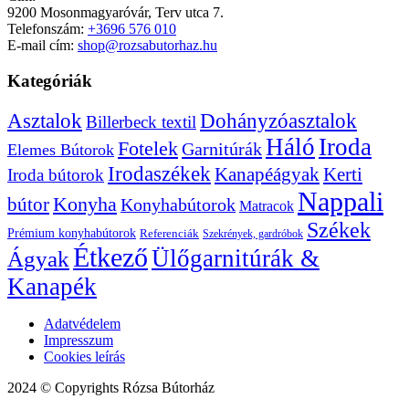
9200 Mosonmagyaróvár, Terv utca 7.
Telefonszám:
+3696 576 010
E-mail cím:
shop@rozsabutorhaz.hu
Kategóriák
Dohányzóasztalok
Asztalok
Billerbeck textil
Háló
Iroda
Fotelek
Garnitúrák
Elemes Bútorok
Irodaszékek
Kanapéágyak
Kerti
Iroda bútorok
Nappali
bútor
Konyha
Konyhabútorok
Matracok
Székek
Prémium konyhabútorok
Referenciák
Szekrények, gardróbok
Étkező
Ülőgarnitúrák &
Ágyak
Kanapék
Adatvédelem
Impresszum
Cookies leírás
2024 © Copyrights Rózsa Bútorház