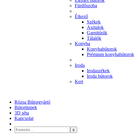
Elemes bútorok
Fürdőszoba
Étkező
Székek
Asztalok
Garnitúrák
Tálalók
Konyha
Konyhabútorok
Prémium konyhabútorok
Iroda
Irodaszékek
Iroda bútorok
Kert
Rózsa Bútorgyártó
Bútortippek
3D séta
Kapcsolat