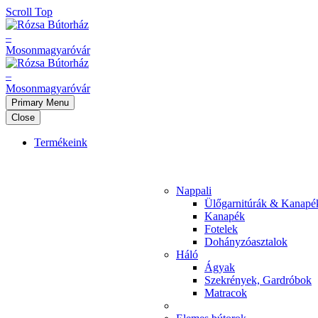
Scroll Top
Primary Menu
Close
Termékeink
Nappali
Ülőgarnitúrák & Kanapé
Kanapék
Fotelek
Dohányzóasztalok
Háló
Ágyak
Szekrények, Gardróbok
Matracok