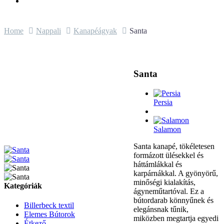
Home
Nappali
Kanapéágyak
Santa
Santa
Persia
Salamon
Santa kanapé, tökéletesen
formázott ülésekkel és
háttámlákkal és
karpárnákkal. A gyönyörű,
minőségi kialakítás,
Kategóriák
ágyneműtartóval. Ez a
bútordarab könnyűnek és
Billerbeck textil
elegánsnak tűnik,
Elemes Bútorok
miközben megtartja egyedi
Étkező