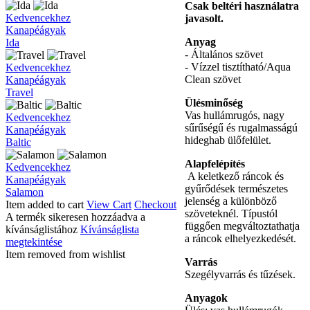
Csak beltéri használatra
Ida
Kedvencekhez
javasolt.
Kanapéágyak
Anyag
Ida
- Általános szövet
- Vízzel tisztítható/Aqua
Travel
Kedvencekhez
Clean szövet
Kanapéágyak
Travel
Ülésminőség
Vas hullámrugós, nagy
Baltic
Kedvencekhez
sűrűségű és rugalmasságú
Kanapéágyak
hideghab ülőfelület.
Baltic
Alapfelépítés
Salamon
Kedvencekhez
A keletkező ráncok és
Kanapéágyak
gyűrődések természetes
Salamon
jelenség a különböző
Item added to cart
View Cart
Checkout
szöveteknél. Típustól
A termék sikeresen hozzáadva a
függően megváltoztathatja
kívánságlistához
Kívánságlista
a ráncok elhelyezkedését.
megtekintése
Item removed from wishlist
Varrás
Szegélyvarrás és tűzések.
Anyagok