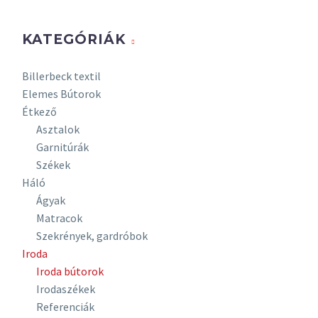
készülnek.
Széles szín- és
KATEGÓRIÁK
elemválasztékban
állnak
Billerbeck textil
rendelkezésére,
Elemes Bútorok
hogy Ön
Étkező
igényeinek
Asztalok
megfelelően
Garnitúrák
rendezhesse be
Székek
irodáját.
Háló
Laplábas
Ágyak
operatív
Matracok
irodabútorok
Szekrények, gardróbok
Laplábas vezetői
Iroda
irodabútorok
Iroda bútorok
Fémlábas
Irodaszékek
operatív
Referenciák