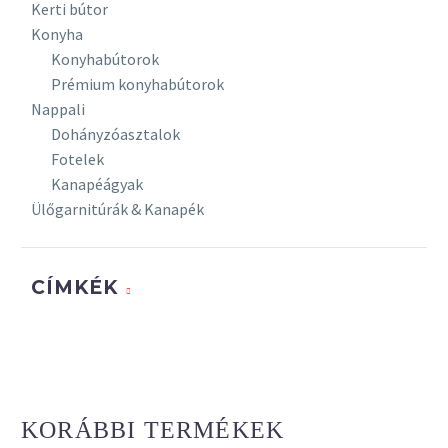
irodabútorok
Kerti bútor
Fémlábas
Konyha
vezetői
Konyhabútorok
irodabútorok
Prémium konyhabútorok
Tárgyalóasztalok
Nappali
Szekrények
Dohányzóasztalok
Konténerek
Fotelek
Paravánok
Kanapéágyak
Toldatok
Ülőgarnitúrák & Kanapék
Kiegészítők
Recepció
CÍMKÉK
KORÁBBI TERMÉKEK