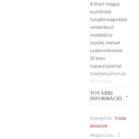
A Start magas
esztétikai
tulajdonságokkal
rendelkező
irodabútor
család, melyet
szakembereink
30 éves
tapasztalattal
tökéletesítettek.
Bútoraink
korszerű
TOVÁBBI
gépsorokon, a
INFORMÁCIÓ
környezetvédelmi
előírásoknak
Kategória:
Iroda
maximális
bútorok
betartása
Megosztás:
mellett