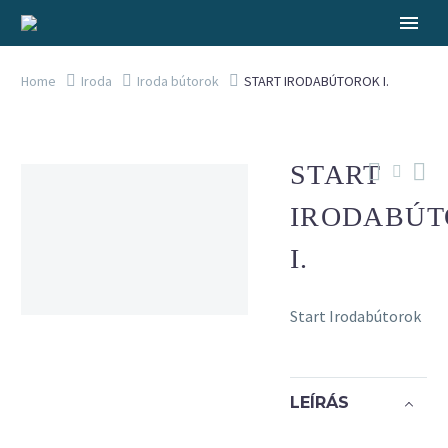
Home
Iroda
Iroda bútorok
START IRODABÚTOROK I.
START
IRODABÚ
I.
Start Irodabútorok
LEÍRÁS