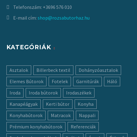
Telefonszám:
+3696 576 010
E-mail cím:
shop@rozsabutorhaz.hu
KATEGÓRIÁK
Asztalok
Billerbeck textil
Dohányzóasztalok
Elemes Bútorok
Fotelek
Garnitúrák
Háló
Iroda
Iroda bútorok
Irodaszékek
Kanapéágyak
Kerti bútor
Konyha
Konyhabútorok
Matracok
Nappali
Prémium konyhabútorok
Referenciák