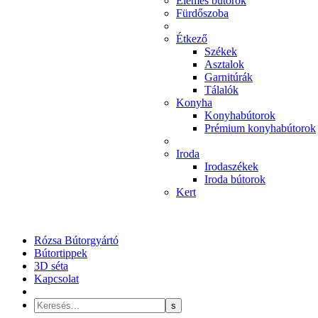
Elemes bútorok
Fürdőszoba
Étkező
Székek
Asztalok
Garnitúrák
Tálalók
Konyha
Konyhabútorok
Prémium konyhabútorok
Iroda
Irodaszékek
Iroda bútorok
Kert
Rózsa Bútorgyártó
Bútortippek
3D séta
Kapcsolat