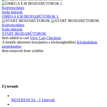
OMEGA
Kedvencekhez
E38
Iroda bútorok
IRODABÚTOROK
OMEGA E38 IRODABÚTOROK I.
I.
START
Kedvencekhez
IRODABÚTOROK
Iroda bútorok
START IRODABÚTOROK
Item added to cart
View Cart
Checkout
A termék sikeresen hozzáadva a kívánságlistához
Kívánságlista
megtekintése
Item removed from wishlist
Új termék
REFERENCIA - 3 Tárgyaló