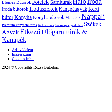
Háló
Iroda
Fotelek
Garnitúrák
Elemes Bútorok
Irodaszékek
Kanapéágyak
Kerti
Iroda bútorok
Nappali
bútor
Konyha
Konyhabútorok
Matracok
Székek
Prémium konyhabútorok
Referenciák
Szekrények, gardróbok
Étkező
Ülőgarnitúrák &
Ágyak
Kanapék
Adatvédelem
Impresszum
Cookies leírás
2024 © Copyrights Rózsa Bútorház