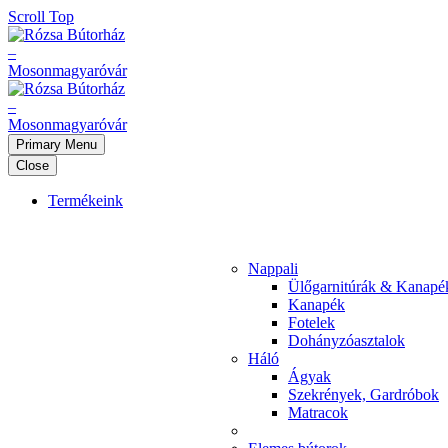
Scroll Top
Primary Menu
Close
Termékeink
Nappali
Ülőgarnitúrák & Kanapé
Kanapék
Fotelek
Dohányzóasztalok
Háló
Ágyak
Szekrények, Gardróbok
Matracok