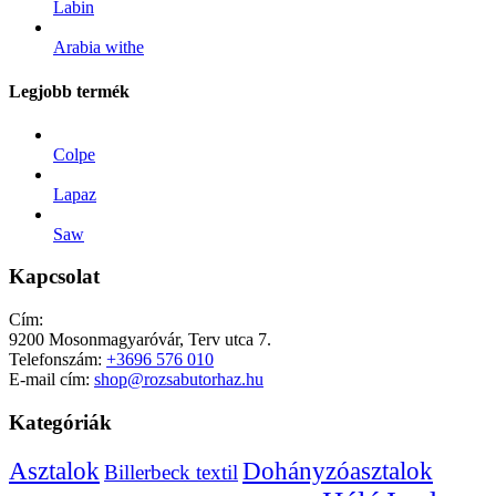
Labin
Arabia withe
Legjobb termék
Colpe
Lapaz
Saw
Kapcsolat
Cím:
9200 Mosonmagyaróvár, Terv utca 7.
Telefonszám:
+3696 576 010
E-mail cím:
shop@rozsabutorhaz.hu
Kategóriák
Dohányzóasztalok
Asztalok
Billerbeck textil