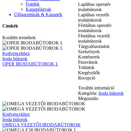
Fotelek
Laplábas operatív
Kanapéágyak
irodabútorok
Ülőgarnitúrák & Kanapék
Laplábas vezetői
irodabútorok
Fémlábas operatív
Címkék
irodabútorok
Fémlábas vezetői
Korábbi termékek
irodabútorok
Tárgyalóasztalok
Szekrények
OPER
Kedvencekhez
Konténerek
IRODABÚTOROK
Iroda bútorok
Paravánok
I.
OPER IRODABÚTOROK I.
Toldatok
Kiegészítők
Recepció
További információ
Kategória:
Iroda bútorok
Megosztás:
OMEGA
Kedvencekhez
VEZETŐI
Iroda bútorok
IRODABÚTOROK
OMEGA VEZETŐI IRODABÚTOROK