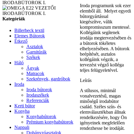
Iroda programunk sok ezer
elemből áll. Melyet egyedi
bútorgyártással
Kategóriák
kiegészítve, válik
kompromisszum mentessé.
Billerbeck textil
Kollégáink segítenek
Elemes Bútorok
irodája megtervezésében és
Étkező
a bútorok tökéletes
Asztalok
elhelyezésében. A bútorok
Garnitúrák
beépítését, asztalos
Székek
kollégáink végzik, a
Háló
tervezést végző kolléga
Ágyak
teljes felügyeletével.
Matracok
Szekrények, gardróbok
Leírás
Iroda
Iroda bútorok
A stílusos, minimál
Irodaszékek
vonalvezetésű, magas
Referenciák
minőségű irodabútor
Kerti bútor
család. Széles szín- és
Konyha
elemválasztékban állnak
Konyhabútorok
rendelkezésére, hogy Ön
Prémium konyhabútorok
igényeinek megfelelően
Nappali
rendezhesse be irodáját.
Dohányzóasztalok