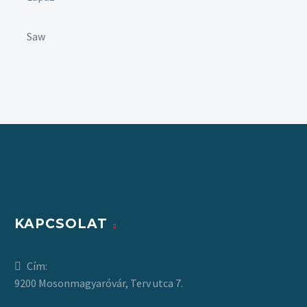
Saw
KAPCSOLAT
Cím:
9200 Mosonmagyaróvár, Terv utca 7.