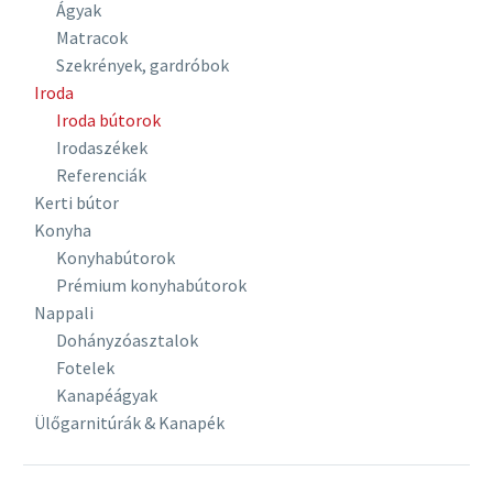
Ágyak
Matracok
Szekrények, gardróbok
Iroda
Iroda bútorok
Irodaszékek
Referenciák
Kerti bútor
Konyha
Konyhabútorok
Prémium konyhabútorok
Nappali
Dohányzóasztalok
Fotelek
Kanapéágyak
Ülőgarnitúrák & Kanapék