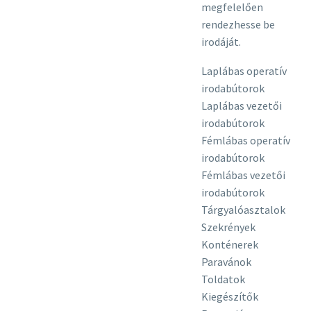
megfelelően
rendezhesse be
irodáját.
Laplábas operatív
irodabútorok
Laplábas vezetői
irodabútorok
Fémlábas operatív
irodabútorok
Fémlábas vezetői
irodabútorok
Tárgyalóasztalok
Szekrények
Konténerek
Paravánok
Toldatok
Kiegészítők