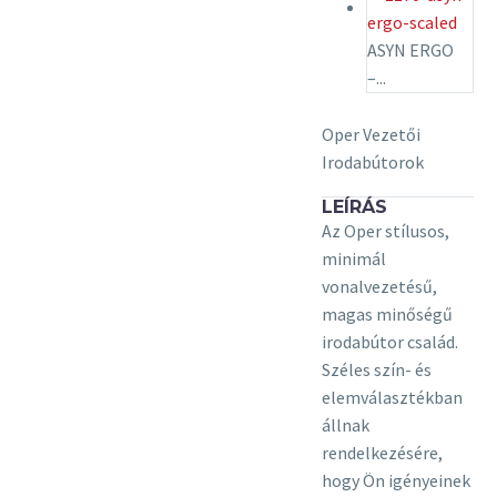
ASYN ERGO
–...
Oper Vezetői
Irodabútorok
LEÍRÁS
Az Oper stílusos,
minimál
vonalvezetésű,
magas minőségű
irodabútor család.
Széles szín- és
elemválasztékban
állnak
rendelkezésére,
hogy Ön igényeinek