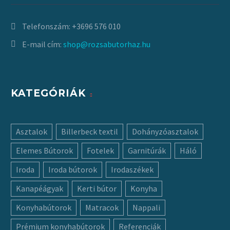
Telefonszám:
+3696 576 010
E-mail cím:
shop@rozsabutorhaz.hu
KATEGÓRIÁK
Asztalok
Billerbeck textil
Dohányzóasztalok
Elemes Bútorok
Fotelek
Garnitúrák
Háló
Iroda
Iroda bútorok
Irodaszékek
Kanapéágyak
Kerti bútor
Konyha
Konyhabútorok
Matracok
Nappali
Prémium konyhabútorok
Referenciák