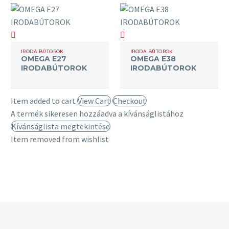
OMEGA
OMEGA
E27
E38
IRODA BÚTOROK
IRODA BÚTOROK
OMEGA E27
OMEGA E38
IRODABÚTOROK
IRODABÚTOROK
IRODABÚTOROK
IRODABÚTOROK
Item added to cart
View Cart
Checkout
A termék sikeresen hozzáadva a kívánságlistához
Kívánságlista megtekintése
Item removed from wishlist