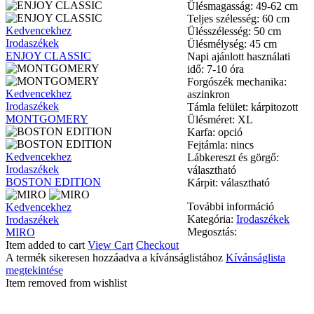
Ülésmagasság: 49-62 cm
Teljes szélesség: 60 cm
ENJOY
Kedvencekhez
Ülésszélesség: 50 cm
CLASSIC
Irodaszékek
Ülésmélység: 45 cm
ENJOY CLASSIC
Napi ajánlott használati
idő: 7-10 óra
Forgószék mechanika:
MONTGOMERY
Kedvencekhez
aszinkron
Irodaszékek
Támla felület: kárpitozott
MONTGOMERY
Ülésméret: XL
Karfa: opció
Fejtámla: nincs
BOSTON
Kedvencekhez
Lábkereszt és görgő:
EDITION
Irodaszékek
választható
BOSTON EDITION
Kárpit: választható
További információ
MIRO
Kedvencekhez
Kategória:
Irodaszékek
Irodaszékek
Megosztás:
MIRO
Item added to cart
View Cart
Checkout
A termék sikeresen hozzáadva a kívánságlistához
Kívánságlista
megtekintése
Item removed from wishlist