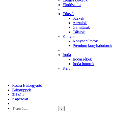
Elemes bútorok
Fürdőszoba
Étkező
Székek
Asztalok
Garnitúrák
Tálalók
Konyha
Konyhabútorok
Prémium konyhabútorok
Iroda
Irodaszékek
Iroda bútorok
Kert
Rózsa Bútorgyártó
Bútortippek
3D séta
Kapcsolat