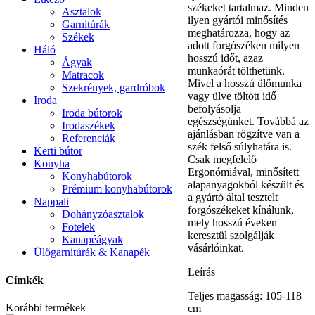
székeket tartalmaz. Minden
Asztalok
ilyen gyártói minősítés
Garnitúrák
meghatározza, hogy az
Székek
adott forgószéken milyen
Háló
hosszú időt, azaz
Ágyak
munkaórát tölthetünk.
Matracok
Mivel a hosszú ülőmunka
Szekrények, gardróbok
vagy ülve töltött idő
Iroda
befolyásolja
Iroda bútorok
egészségünket. Továbbá az
Irodaszékek
ajánlásban rögzítve van a
Referenciák
szék felső súlyhatára is.
Kerti bútor
Csak megfelelő
Konyha
Ergonómiával, minősített
Konyhabútorok
alapanyagokból készült és
Prémium konyhabútorok
a gyártó által tesztelt
Nappali
forgószékeket kínálunk,
Dohányzóasztalok
mely hosszú éveken
Fotelek
keresztül szolgálják
Kanapéágyak
vásárlóinkat.
Ülőgarnitúrák & Kanapék
Leírás
Címkék
Teljes magasság: 105-118
Korábbi termékek
cm