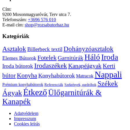
Cím:
9200 Mosonmagyaróvár, Terv utca 7.
Telefonszám:
+3696 576 010
E-mail cím:
shop@rozsabutorhaz.hu
Kategóriák
Dohányzóasztalok
Asztalok
Billerbeck textil
Háló
Iroda
Fotelek
Garnitúrák
Elemes Bútorok
Irodaszékek
Kanapéágyak
Kerti
Iroda bútorok
Nappali
bútor
Konyha
Konyhabútorok
Matracok
Székek
Prémium konyhabútorok
Referenciák
Szekrények, gardróbok
Étkező
Ülőgarnitúrák &
Ágyak
Kanapék
Adatvédelem
Impresszum
Cookies leírás