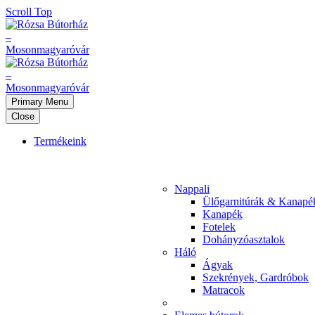
Scroll Top
Primary Menu
Close
Termékeink
Nappali
Ülőgarnitúrák & Kanapé
Kanapék
Fotelek
Dohányzóasztalok
Háló
Ágyak
Szekrények, Gardróbok
Matracok