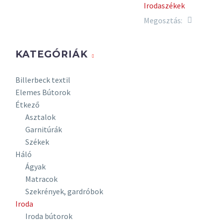
Irodaszékek
Támla felület:
Megosztás:
kárpitozott
Ülésméret: XL
Karfa: tartozék
KATEGÓRIÁK
Fejtámla: opció
Lábkereszt és
Billerbeck textil
görgő:
Elemes Bútorok
választható
Étkező
Kárpit:
Asztalok
választható
Garnitúrák
Székek
Háló
Ágyak
Matracok
Szekrények, gardróbok
Iroda
Iroda bútorok