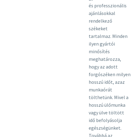
és professzionális
ajánlásokkal
rendelkező
székeket
tartalmaz. Minden
ilyen gyártói
minősítés
meghatározza,
hogy az adott
forgószéken milyen
hosszú időt, azaz
munkaórát
tölthetünk. Mivel a
hosszú ülőmunka
vagy ülve töltött
idő befolyásolja
egészségünket.
Továbbá az