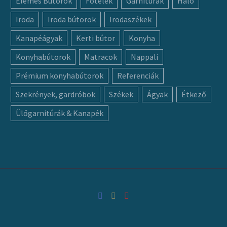
Elemes Bútorok
Fotelek
Garnitúrák
Háló
Iroda
Iroda bútorok
Irodaszékek
Kanapéágyak
Kerti bútor
Konyha
Konyhabútorok
Matracok
Nappali
Prémium konyhabútorok
Referenciák
Szekrények, gardróbok
Székek
Ágyak
Étkező
Ülőgarnitúrák & Kanapék