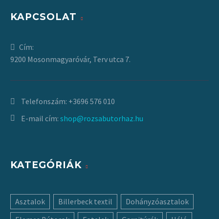
KAPCSOLAT
Cím:
9200 Mosonmagyaróvár, Terv utca 7.
Telefonszám:
+3696 576 010
E-mail cím:
shop@rozsabutorhaz.hu
KATEGÓRIÁK
Asztalok
Billerbeck textil
Dohányzóasztalok