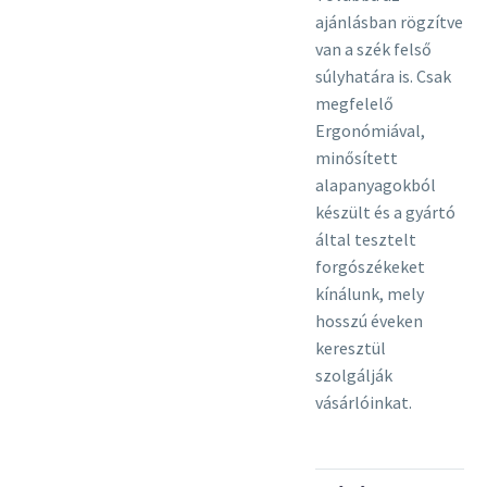
ajánlásban rögzítve
van a szék felső
súlyhatára is. Csak
megfelelő
Ergonómiával,
minősített
alapanyagokból
készült és a gyártó
által tesztelt
forgószékeket
kínálunk, mely
hosszú éveken
keresztül
szolgálják
vásárlóinkat.