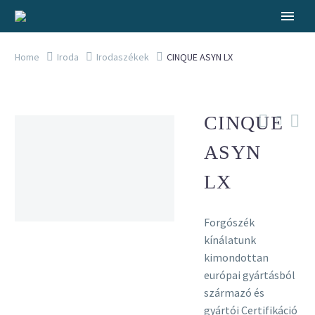
Home
Iroda
Irodaszékek
CINQUE ASYN LX
CINQUE
ASYN
LX
Forgószék
kínálatunk
kimondottan
európai gyártásból
származó és
gyártói Certifikáció