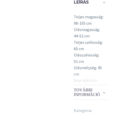
LEÍRÁS
Teljes magasság:
98-105 cm
Ülésmagasság:
44-52 cm
Teljes szélesség:
60 cm
Ülésszélesség:
51 cm
Ülésmélység: 45
cm
Napi ajánlott
használati idő: 7-
TOVÁBBI
10 óra
INFORMÁCIÓ
Forgószék
mechanika:
Kategória:
aszinkron