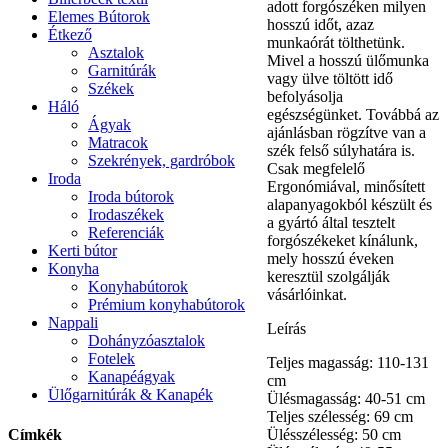
adott forgószéken milyen
Elemes Bútorok
hosszú időt, azaz
Étkező
munkaórát tölthetünk.
Asztalok
Mivel a hosszú ülőmunka
Garnitúrák
vagy ülve töltött idő
Székek
befolyásolja
Háló
egészségünket. Továbbá az
Ágyak
ajánlásban rögzítve van a
Matracok
szék felső súlyhatára is.
Szekrények, gardróbok
Csak megfelelő
Iroda
Ergonómiával, minősített
Iroda bútorok
alapanyagokból készült és
Irodaszékek
a gyártó által tesztelt
Referenciák
forgószékeket kínálunk,
Kerti bútor
mely hosszú éveken
Konyha
keresztül szolgálják
Konyhabútorok
vásárlóinkat.
Prémium konyhabútorok
Nappali
Leírás
Dohányzóasztalok
Fotelek
Teljes magasság: 110-131
Kanapéágyak
cm
Ülőgarnitúrák & Kanapék
Ülésmagasság: 40-51 cm
Teljes szélesség: 69 cm
Címkék
Ülésszélesség: 50 cm