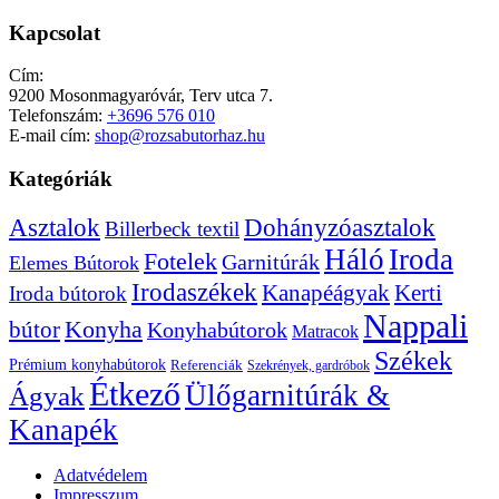
Kapcsolat
Cím:
9200 Mosonmagyaróvár, Terv utca 7.
Telefonszám:
+3696 576 010
E-mail cím:
shop@rozsabutorhaz.hu
Kategóriák
Dohányzóasztalok
Asztalok
Billerbeck textil
Háló
Iroda
Fotelek
Garnitúrák
Elemes Bútorok
Irodaszékek
Kanapéágyak
Kerti
Iroda bútorok
Nappali
bútor
Konyha
Konyhabútorok
Matracok
Székek
Prémium konyhabútorok
Referenciák
Szekrények, gardróbok
Étkező
Ülőgarnitúrák &
Ágyak
Kanapék
Adatvédelem
Impresszum