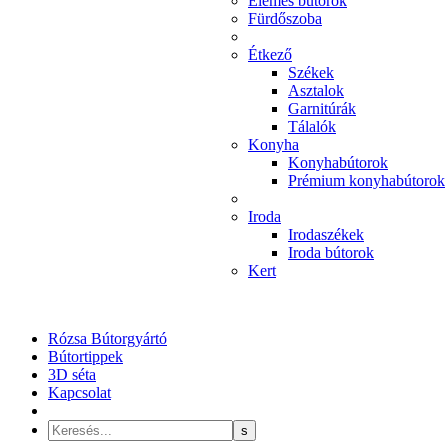
Elemes bútorok
Fürdőszoba
Étkező
Székek
Asztalok
Garnitúrák
Tálalók
Konyha
Konyhabútorok
Prémium konyhabútorok
Iroda
Irodaszékek
Iroda bútorok
Kert
Rózsa Bútorgyártó
Bútortippek
3D séta
Kapcsolat