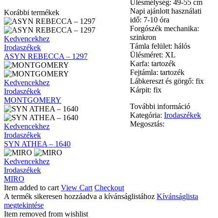
Ülésmélység: 49-55 cm
Napi ajánlott használati
Korábbi termékek
idő: 7-10 óra
Forgószék mechanika:
szinkron
ASYN
Kedvencekhez
Támla felület: hálós
REBECCA
Irodaszékek
Ülésméret: XL
–
ASYN REBECCA – 1297
Karfa: tartozék
1297
Fejtámla: tartozék
Lábkereszt és görgő: fix
MONTGOMERY
Kedvencekhez
Kárpit: fix
Irodaszékek
MONTGOMERY
További információ
Kategória:
Irodaszékek
Megosztás:
SYN
Kedvencekhez
ATHEA
Irodaszékek
–
SYN ATHEA – 1640
1640
MIRO
Kedvencekhez
Irodaszékek
MIRO
Item added to cart
View Cart
Checkout
A termék sikeresen hozzáadva a kívánságlistához
Kívánságlista
megtekintése
Item removed from wishlist