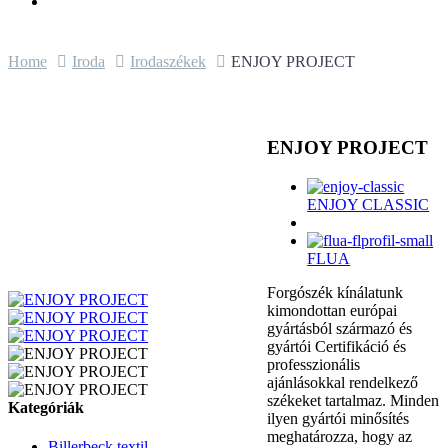
Home
Iroda
Irodaszékek
ENJOY PROJECT
ENJOY PROJECT
ENJOY CLASSIC
FLUA
Forgószék kínálatunk
kimondottan európai
gyártásból származó és
gyártói Certifikáció és
professzionális
ajánlásokkal rendelkező
székeket tartalmaz. Minden
Kategóriák
ilyen gyártói minősítés
meghatározza, hogy az
Billerbeck textil