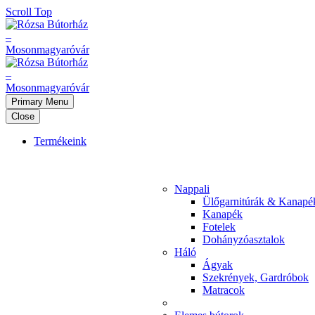
Scroll Top
Primary Menu
Close
Termékeink
Nappali
Ülőgarnitúrák & Kanapé
Kanapék
Fotelek
Dohányzóasztalok
Háló
Ágyak
Szekrények, Gardróbok
Matracok