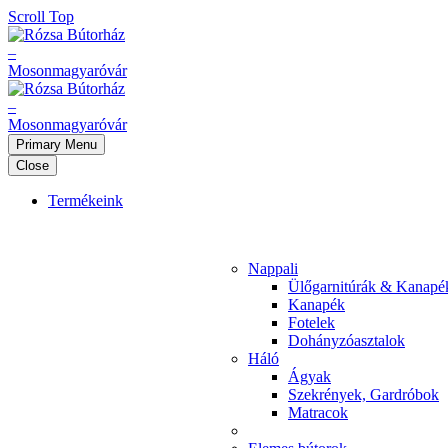
Scroll Top
Primary Menu
Close
Termékeink
Nappali
Ülőgarnitúrák & Kanapé
Kanapék
Fotelek
Dohányzóasztalok
Háló
Ágyak
Szekrények, Gardróbok
Matracok