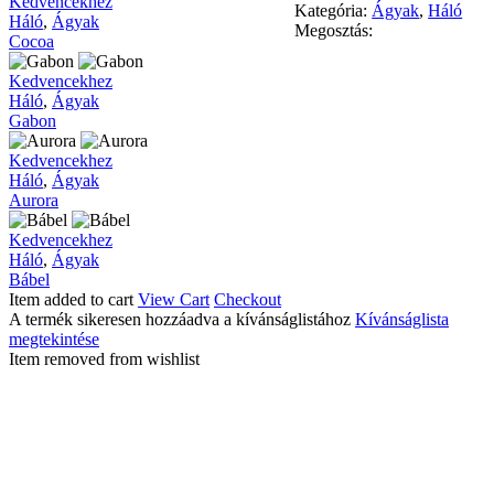
Cocoa
Kedvencekhez
Kategória:
Ágyak
,
Háló
Háló
,
Ágyak
Megosztás:
Cocoa
Gabon
Kedvencekhez
Háló
,
Ágyak
Gabon
Aurora
Kedvencekhez
Háló
,
Ágyak
Aurora
Bábel
Kedvencekhez
Háló
,
Ágyak
Bábel
Item added to cart
View Cart
Checkout
A termék sikeresen hozzáadva a kívánságlistához
Kívánságlista
megtekintése
Item removed from wishlist