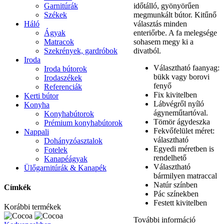
Garnitúrák
időtálló, gyönyörűen
Székek
megmunkált bútor. Kitűnő
Háló
választás minden
Ágyak
enteriőrbe. A fa melegsége
Matracok
sohasem megy ki a
Szekrények, gardróbok
divatból.
Iroda
Választható faanyag:
Iroda bútorok
bükk vagy borovi
Irodaszékek
fenyő
Referenciák
Fix kivitelben
Kerti bútor
Lábvégről nyíló
Konyha
ágyneműtartóval.
Konyhabútorok
Tömör ágydeszka
Prémium konyhabútorok
Fekvőfelület méret:
Nappali
választható
Dohányzóasztalok
Egyedi méretben is
Fotelek
rendelhető
Kanapéágyak
Választható
Ülőgarnitúrák & Kanapék
bármilyen matraccal
Natúr színben
Címkék
Pác színekben
Festett kivitelben
Korábbi termékek
További információ