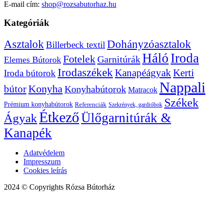
E-mail cím:
shop@rozsabutorhaz.hu
Kategóriák
Dohányzóasztalok
Asztalok
Billerbeck textil
Háló
Iroda
Fotelek
Garnitúrák
Elemes Bútorok
Irodaszékek
Kanapéágyak
Kerti
Iroda bútorok
Nappali
bútor
Konyha
Konyhabútorok
Matracok
Székek
Prémium konyhabútorok
Referenciák
Szekrények, gardróbok
Étkező
Ülőgarnitúrák &
Ágyak
Kanapék
Adatvédelem
Impresszum
Cookies leírás
2024 © Copyrights Rózsa Bútorház