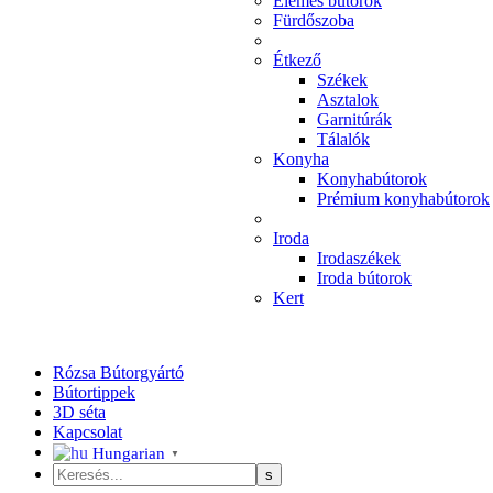
Elemes bútorok
Fürdőszoba
Étkező
Székek
Asztalok
Garnitúrák
Tálalók
Konyha
Konyhabútorok
Prémium konyhabútorok
Iroda
Irodaszékek
Iroda bútorok
Kert
Rózsa Bútorgyártó
Bútortippek
3D séta
Kapcsolat
Hungarian
▼