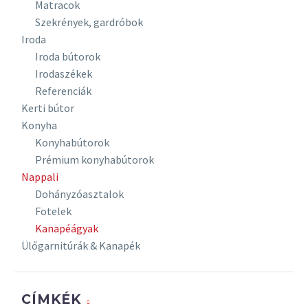
Matracok
Alapfelépítés
Szekrények, gardróbok
A keletkező
Iroda
ráncok és
Iroda bútorok
gyűrődések
Irodaszékek
természetes
Referenciák
jelenség a
Kerti bútor
különböző
Konyha
szöveteknél.
Konyhabútorok
Típustól
Prémium konyhabútorok
függően
Nappali
megváltoztathatja
Dohányzóasztalok
a ráncok
Fotelek
elhelyezkedését.
Kanapéágyak
Varrás
Ülőgarnitúrák & Kanapék
Szegélyvarrás és
tűzések.
CÍMKÉK
Anyagok