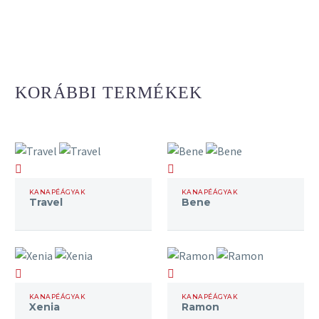
Ülés: vas
hullámrugók,
magas
minőségű
hideghab
KORÁBBI TERMÉKEK
Háttámla:
magas
minőségű
hideghab szivacs
Travel
Bene
Huzat: szövet
KANAPÉÁGYAK
KANAPÉÁGYAK
Travel
Bene
Xenia
Ramon
KANAPÉÁGYAK
KANAPÉÁGYAK
Xenia
Ramon