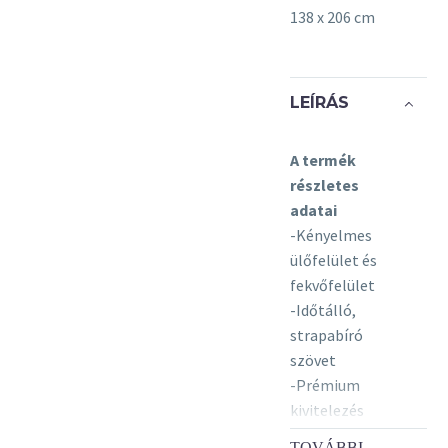
138 x 206 cm
LEÍRÁS
A termék
részletes
adatai
-Kényelmes
ülőfelület és
fekvőfelület
-Időtálló,
strapabíró
szövet
-Prémium
kivitelezés
TOVÁBBI