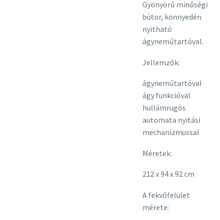
Gyönyörű minőségi
bútor, könnyedén
nyitható
ágyneműtartóval.
Jellemzők:
ágyneműtartóval
ágy funkcióval
hullámrugós
automata nyitási
mechanizmussal
Méretek:
212 x 94 x 92 cm
A fekvőfelület
mérete: