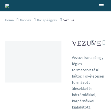
Home
Nappali
Kanapéágyak
Vezuve
VEZUVE
Vezuve kanapé egy
légies
formatervezésű
bútor. Tökéletesen
formázott
ülésekkel és
háttámlákkal,
karpárnákkal
kialakított.