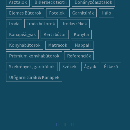
Asztalok
Billerbeck textil
Dohányzóasztalok
Elemes Bútorok
Fotelek
Garnitúrák
Háló
Iroda
Iroda bútorok
Irodaszékek
Kanapéágyak
Kerti bútor
Konyha
Konyhabútorok
Matracok
Nappali
Prémium konyhabútorok
Referenciák
Szekrények, gardróbok
Székek
Ágyak
Étkező
Ülőgarnitúrák & Kanapék