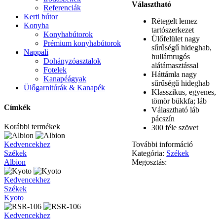
Választható
Referenciák
Kerti bútor
Rétegelt lemez
Konyha
tartószerkezet
Konyhabútorok
Ülőfelület nagy
Prémium konyhabútorok
sűrűségű hideghab,
Nappali
hullámrugós
Dohányzóasztalok
alátámasztással
Fotelek
Háttámla nagy
Kanapéágyak
sűrűségű hideghab
Ülőgarnitúrák & Kanapék
Klasszikus, egyenes,
tömör bükkfa; láb
Címkék
Választható láb
pácszín
Korábbi termékek
300 féle szövet
Albion
Kedvencekhez
További információ
Székek
Kategória:
Székek
Albion
Megosztás:
Kyoto
Kedvencekhez
Székek
Kyoto
RSR-
Kedvencekhez