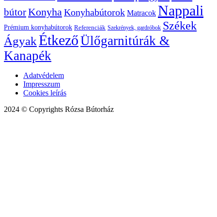
Nappali
bútor
Konyha
Konyhabútorok
Matracok
Székek
Prémium konyhabútorok
Referenciák
Szekrények, gardróbok
Étkező
Ülőgarnitúrák &
Ágyak
Kanapék
Adatvédelem
Impresszum
Cookies leírás
2024 © Copyrights Rózsa Bútorház