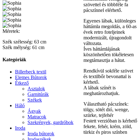
szövettel és többféle fa
pácszínnel elérhető.
Egyenes lábak, különleges
háttámla megoldás, a 60-as
Méretek:
évek retro foteljeinek
modernizált, újragondolt
Szék szélesség: 63 cm
változata.
Szék mélység: 61 cm
Íves háttámlájának
köszönhetően tökéletesen
Kategóriák
megtámasztja a hátat.
Rendkívül sokféle szövet
Billerbeck textil
és textilbőr bevonattal is
Elemes Bútorok
kérhető.
Étkező
A lábak színét is
Asztalok
meghatározhatjuk.
Garnitúrák
Székek
Választható pácszínek:
Háló
tölgy, sötét dió, wenge,
Ágyak
szürke, tejfehér
Matracok
Festett verzióban is kérhető
Szekrények, gardróbok
fekete, fehér, krém, zöld,
Iroda
türkiz és piros színben
Iroda bútorok
Irodaszékek