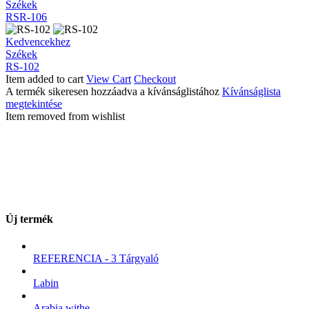
106
Székek
RSR-106
RS-
Kedvencekhez
102
Székek
RS-102
Item added to cart
View Cart
Checkout
A termék sikeresen hozzáadva a kívánságlistához
Kívánságlista
megtekintése
Item removed from wishlist
Új termék
REFERENCIA - 3 Tárgyaló
Labin
Arabia withe