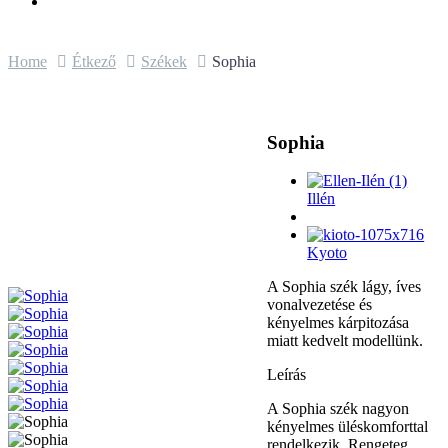
Home
Étkező
Székek
Sophia
Sophia
Illén
Kyoto
A Sophia szék lágy, íves
vonalvezetése és
kényelmes kárpitozása
miatt kedvelt modellünk.
Leírás
A Sophia szék nagyon
kényelmes üléskomforttal
rendelkezik. Rengeteg