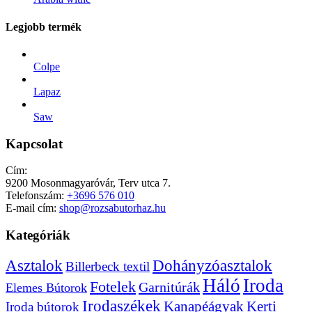
Legjobb termék
Colpe
Lapaz
Saw
Kapcsolat
Cím:
9200 Mosonmagyaróvár, Terv utca 7.
Telefonszám:
+3696 576 010
E-mail cím:
shop@rozsabutorhaz.hu
Kategóriák
Dohányzóasztalok
Asztalok
Billerbeck textil
Háló
Iroda
Fotelek
Garnitúrák
Elemes Bútorok
Irodaszékek
Kanapéágyak
Kerti
Iroda bútorok