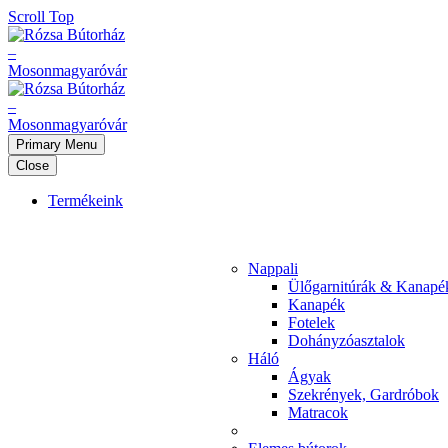
Scroll Top
Primary Menu
Close
Termékeink
Nappali
Ülőgarnitúrák & Kanapé
Kanapék
Fotelek
Dohányzóasztalok
Háló
Ágyak
Szekrények, Gardróbok
Matracok