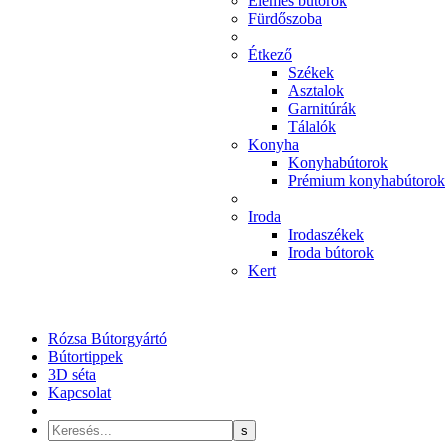
Elemes bútorok
Fürdőszoba
Étkező
Székek
Asztalok
Garnitúrák
Tálalók
Konyha
Konyhabútorok
Prémium konyhabútorok
Iroda
Irodaszékek
Iroda bútorok
Kert
Rózsa Bútorgyártó
Bútortippek
3D séta
Kapcsolat