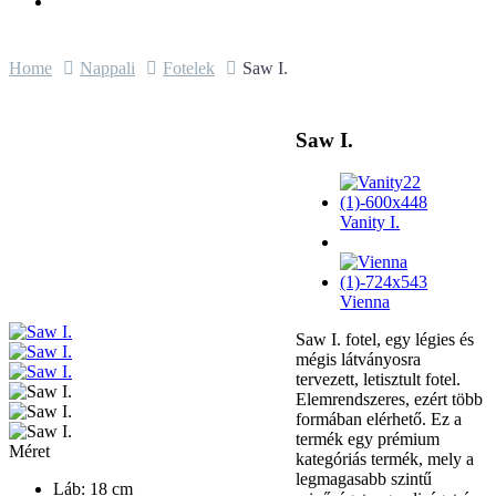
Home
Nappali
Fotelek
Saw I.
Saw I.
Vanity I.
Vienna
Saw I. fotel, egy légies és
mégis látványosra
tervezett, letisztult fotel.
Elemrendszeres, ezért több
formában elérhető. Ez a
termék egy prémium
Méret
kategóriás termék, mely a
legmagasabb szintű
Láb: 18 cm