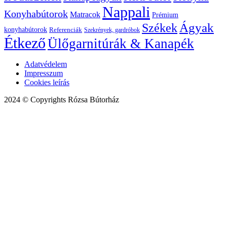
Nappali
Konyhabútorok
Matracok
Prémium
Székek
Ágyak
konyhabútorok
Referenciák
Szekrények, gardróbok
Étkező
Ülőgarnitúrák & Kanapék
Adatvédelem
Impresszum
Cookies leírás
2024 © Copyrights Rózsa Bútorház