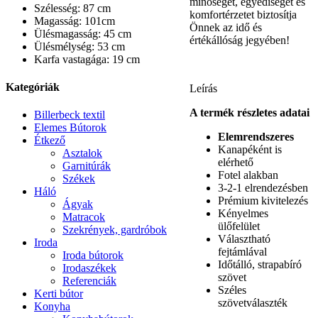
minőséget, egyediséget és
Szélesség: 87 cm
komfortérzetet biztosítja
Magasság: 101cm
Önnek az idő és
Ülésmagasság: 45 cm
értékállóság jegyében!
Ülésmélység: 53 cm
Karfa vastagága: 19 cm
Kategóriák
Leírás
A termék részletes adatai
Billerbeck textil
Elemes Bútorok
Elemrendszeres
Étkező
Kanapéként is
Asztalok
elérhető
Garnitúrák
Fotel alakban
Székek
3-2-1 elrendezésben
Háló
Prémium kivitelezés
Ágyak
Kényelmes
Matracok
ülőfelület
Szekrények, gardróbok
Választható
Iroda
fejtámlával
Iroda bútorok
Időtálló, strapabíró
Irodaszékek
szövet
Referenciák
Széles
Kerti bútor
szövetválaszték
Konyha