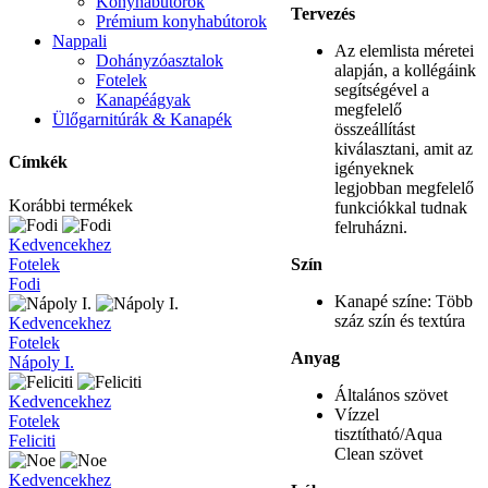
Konyhabútorok
Tervezés
Prémium konyhabútorok
Nappali
Az elemlista méretei
Dohányzóasztalok
alapján, a kollégáink
Fotelek
segítségével a
Kanapéágyak
megfelelő
Ülőgarnitúrák & Kanapék
összeállítást
kiválasztani, amit az
Címkék
igényeknek
legjobban megfelelő
Korábbi termékek
funkciókkal tudnak
felruházni.
Fodi
Kedvencekhez
Fotelek
Szín
Fodi
Kanapé színe: Több
száz szín és textúra
Nápoly
Kedvencekhez
I.
Fotelek
Anyag
Nápoly I.
Általános szövet
Feliciti
Kedvencekhez
Vízzel
Fotelek
tisztítható/Aqua
Feliciti
Clean szövet
Noe
Kedvencekhez