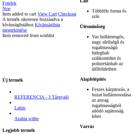
Láb
Fotelek
Noe
Többféle forma és
Item added to cart
View Cart
Checkout
szín
A termék sikeresen hozzáadva a
kívánságlistához
Kívánságlista
Ülésminőség
megtekintése
Item removed from wishlist
Vas hullámrugós,
nagy sűrűségű és
rugalmasságú
hideghab
szilikontöltet és
poliuretánhab az
ülőfelületben
Alapfelépítés
Új termék
Feszes kárpitozás, a
huzat hullámosodása
REFERENCIA - 3 Tárgyaló
az anyag
rugalmasságból
Labin
adódó sajátosság
lehet
Arabia withe
Varrás
Legjobb termék