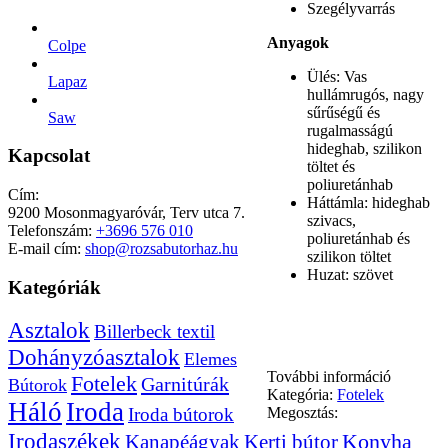
Szegélyvarrás
Anyagok
Colpe
Ülés: Vas
Lapaz
hullámrugós, nagy
sűrűségű és
Saw
rugalmasságú
hideghab, szilikon
Kapcsolat
töltet és
poliuretánhab
Cím:
Háttámla: hideghab
9200 Mosonmagyaróvár, Terv utca 7.
szivacs,
Telefonszám:
+3696 576 010
poliuretánhab és
E-mail cím:
shop@rozsabutorhaz.hu
szilikon töltet
Huzat: szövet
Kategóriák
Asztalok
Billerbeck textil
Dohányzóasztalok
Elemes
További információ
Fotelek
Garnitúrák
Bútorok
Kategória:
Fotelek
Háló
Iroda
Iroda bútorok
Megosztás:
Irodaszékek
Kanapéágyak
Kerti bútor
Konyha