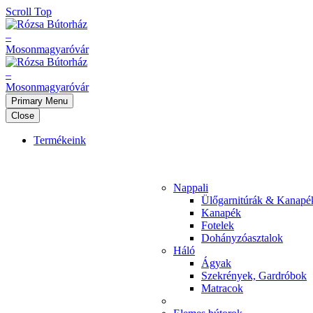
Scroll Top
Primary Menu
Close
Termékeink
Nappali
Ülőgarnitúrák & Kanapé
Kanapék
Fotelek
Dohányzóasztalok
Háló
Ágyak
Szekrények, Gardróbok
Matracok