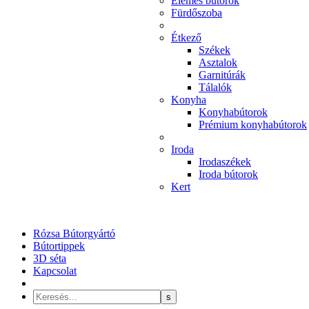
Elemes bútorok
Fürdőszoba
Étkező
Székek
Asztalok
Garnitúrák
Tálalók
Konyha
Konyhabútorok
Prémium konyhabútorok
Iroda
Irodaszékek
Iroda bútorok
Kert
Rózsa Bútorgyártó
Bútortippek
3D séta
Kapcsolat