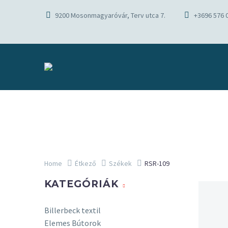
9200 Mosonmagyaróvár, Terv utca 7.
+3696 576 
Home
Étkező
Székek
RSR-109
KATEGÓRIÁK
Billerbeck textil
Elemes Bútorok