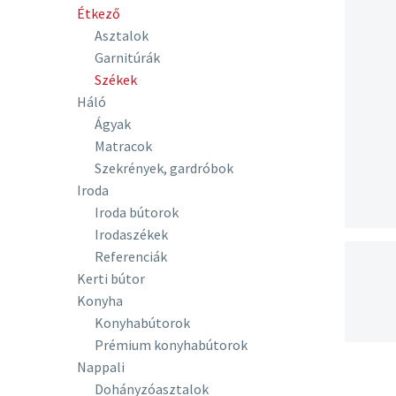
Étkező
Asztalok
Garnitúrák
Székek
Háló
Ágyak
Matracok
Szekrények, gardróbok
Iroda
Iroda bútorok
Irodaszékek
Referenciák
Kerti bútor
Konyha
Konyhabútorok
Prémium konyhabútorok
Nappali
Dohányzóasztalok