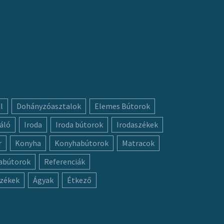
l
Dohányzóasztalok
Elemes Bútorok
áló
Iroda
Iroda bútorok
Irodaszékek
r
Konyha
Konyhabútorok
Matracok
abútorok
Referenciák
zékek
Ágyak
Étkező