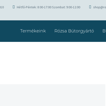
010
Hétfő-Péntek: 8:00-17:00 Szombat: 9:00-12:00
shop@ro
Termékeink
Rózsa Bútorgyártó
B