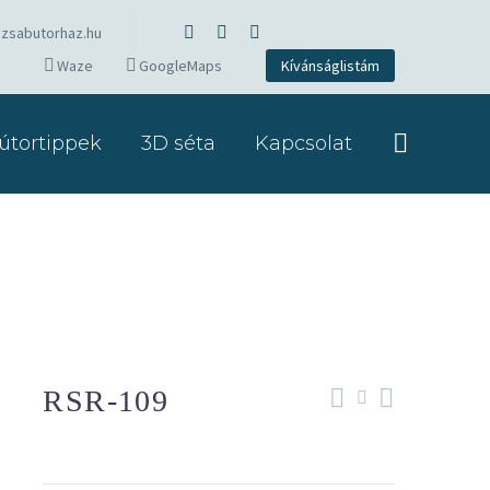
zsabutorhaz.hu
Waze
GoogleMaps
Kívánságlistám
útortippek
3D séta
Kapcsolat
RSR-109