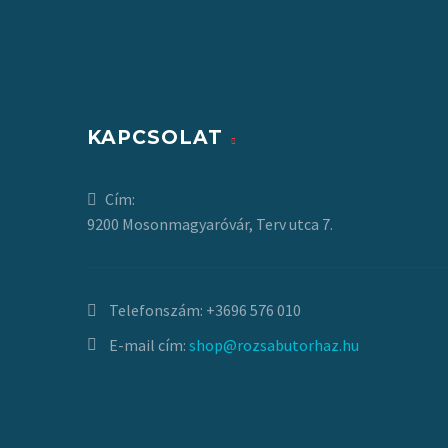
KAPCSOLAT
Cím:
9200 Mosonmagyaróvár, Terv utca 7.
Telefonszám:
+3696 576 010
E-mail cím:
shop@rozsabutorhaz.hu