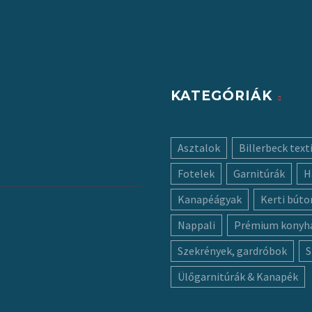
KATEGÓRIÁK
Asztalok
Billerbeck texti
Fotelek
Garnitúrák
H
Kanapéágyak
Kerti búto
Nappali
Prémium konyh
Szekrények, gardróbok
S
Ülőgarnitúrák & Kanapék