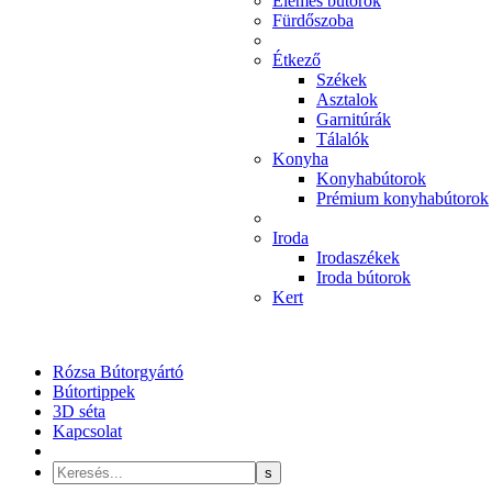
Elemes bútorok
Fürdőszoba
Étkező
Székek
Asztalok
Garnitúrák
Tálalók
Konyha
Konyhabútorok
Prémium konyhabútorok
Iroda
Irodaszékek
Iroda bútorok
Kert
Rózsa Bútorgyártó
Bútortippek
3D séta
Kapcsolat