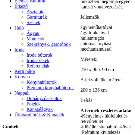
Elemes Bútorok
miközben megtartja egyedi
Étkező
karcsú vonalvezetését.
Asztalok
Jellemzők:
Garnitúrák
Székek
ágyneműtartóval
Háló
ágy funkcióval
Ágyak
hullámrugós
Matracok
automata nyitási
Szekrények, gardróbok
mechanizmussal
Iroda
Iroda bútorok
Méretek:
Irodaszékek
Referenciák
250 x 96 x 90 cm
Kerti bútor
Konyha
A fekvőfelület mérete:
Konyhabútorok
Prémium konyhabútorok
200 x 136 cm
Nappali
Dohányzóasztalok
Leírás
Fotelek
Kanapéágyak
A termék részletes adatai
Ülőgarnitúrák & Kanapék
-Kényelmes ülőfelület és
fekvőfelület
Címkék
-Időtálló, strapabíró szövet
-Prémium kivitelezés