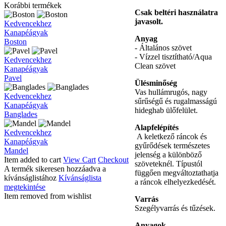
Korábbi termékek
Csak beltéri használatra
javasolt.
Boston
Kedvencekhez
Kanapéágyak
Anyag
Boston
- Általános szövet
- Vízzel tisztítható/Aqua
Pavel
Kedvencekhez
Clean szövet
Kanapéágyak
Pavel
Ülésminőség
Vas hullámrugós, nagy
Banglades
Kedvencekhez
sűrűségű és rugalmasságú
Kanapéágyak
hideghab ülőfelület.
Banglades
Alapfelépítés
Mandel
Kedvencekhez
A keletkező ráncok és
Kanapéágyak
gyűrődések természetes
Mandel
jelenség a különböző
Item added to cart
View Cart
Checkout
szöveteknél. Típustól
A termék sikeresen hozzáadva a
függően megváltoztathatja
kívánságlistához
Kívánságlista
a ráncok elhelyezkedését.
megtekintése
Item removed from wishlist
Varrás
Szegélyvarrás és tűzések.
Anyagok