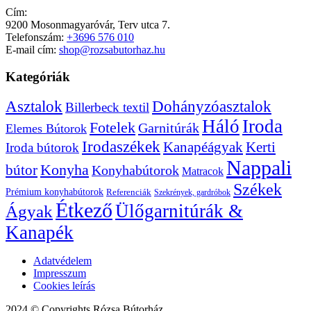
Cím:
9200 Mosonmagyaróvár, Terv utca 7.
Telefonszám:
+3696 576 010
E-mail cím:
shop@rozsabutorhaz.hu
Kategóriák
Dohányzóasztalok
Asztalok
Billerbeck textil
Háló
Iroda
Fotelek
Garnitúrák
Elemes Bútorok
Irodaszékek
Kanapéágyak
Kerti
Iroda bútorok
Nappali
bútor
Konyha
Konyhabútorok
Matracok
Székek
Prémium konyhabútorok
Referenciák
Szekrények, gardróbok
Étkező
Ülőgarnitúrák &
Ágyak
Kanapék
Adatvédelem
Impresszum
Cookies leírás
2024 © Copyrights Rózsa Bútorház