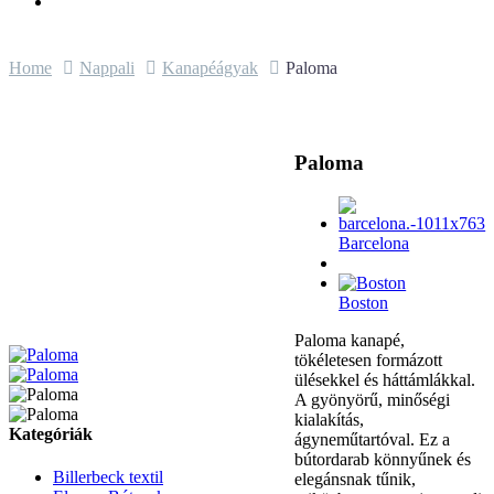
Home
Nappali
Kanapéágyak
Paloma
Paloma
Barcelona
Boston
Paloma kanapé,
tökéletesen formázott
ülésekkel és háttámlákkal.
A gyönyörű, minőségi
kialakítás,
Kategóriák
ágyneműtartóval. Ez a
bútordarab könnyűnek és
Billerbeck textil
elegánsnak tűnik,