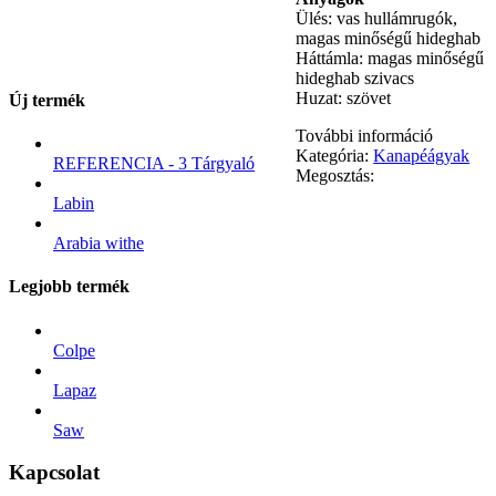
Ülés: vas hullámrugók,
magas minőségű hideghab
Háttámla: magas minőségű
hideghab szivacs
Huzat: szövet
Új termék
További információ
Kategória:
Kanapéágyak
REFERENCIA - 3 Tárgyaló
Megosztás:
Labin
Arabia withe
Legjobb termék
Colpe
Lapaz
Saw
Kapcsolat