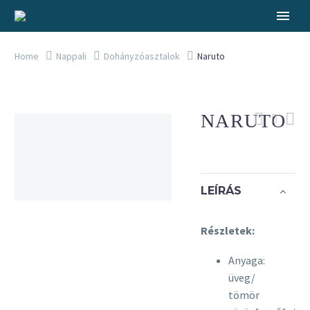
Home
Nappali
Dohányzóasztalok
Naruto
NARUTO
LEÍRÁS
Részletek:
Anyaga:
üveg/
tömör