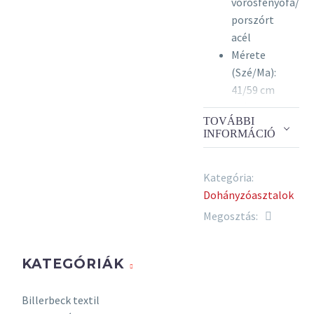
vörösfenyőfa/
porszórt
acél
Mérete
(Szé/Ma):
41/59 cm
Szín:
TOVÁBBI
fekete
INFORMÁCIÓ
Kategória:
Dohányzóasztalok
Megosztás:
KATEGÓRIÁK
Billerbeck textil