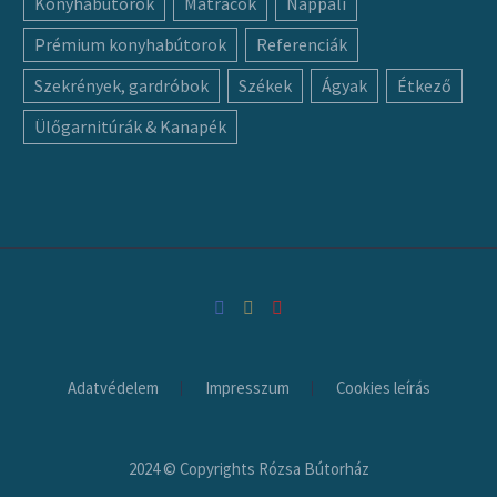
Konyhabútorok
Matracok
Nappali
Prémium konyhabútorok
Referenciák
Szekrények, gardróbok
Székek
Ágyak
Étkező
Ülőgarnitúrák & Kanapék
Adatvédelem
Impresszum
Cookies leírás
2024 © Copyrights Rózsa Bútorház