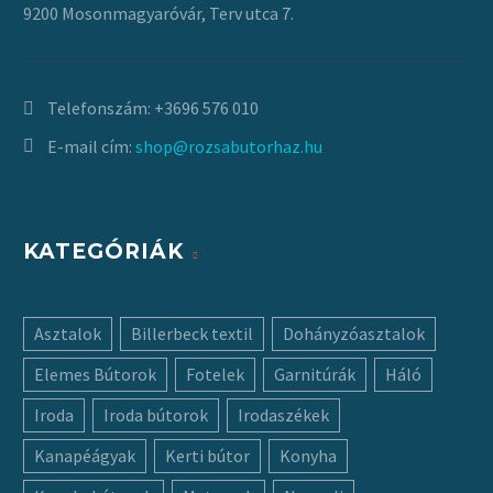
9200 Mosonmagyaróvár, Terv utca 7.
Telefonszám:
+3696 576 010
E-mail cím:
shop@rozsabutorhaz.hu
KATEGÓRIÁK
Asztalok
Billerbeck textil
Dohányzóasztalok
Elemes Bútorok
Fotelek
Garnitúrák
Háló
Iroda
Iroda bútorok
Irodaszékek
Kanapéágyak
Kerti bútor
Konyha