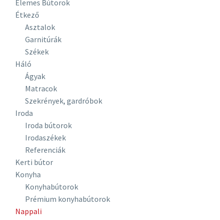
Elemes Bútorok
Étkező
Asztalok
Garnitúrák
Székek
Háló
Ágyak
Matracok
Szekrények, gardróbok
Iroda
Iroda bútorok
Irodaszékek
Referenciák
Kerti bútor
Konyha
Konyhabútorok
Prémium konyhabútorok
Nappali