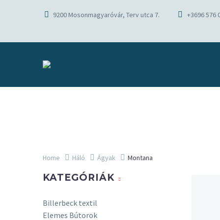
9200 Mosonmagyaróvár, Terv utca 7.
+3696 576 
Home
Háló
Ágyak
Montana
KATEGÓRIÁK
Billerbeck textil
Elemes Bútorok