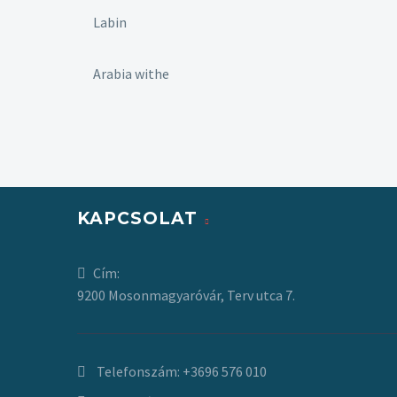
Labin
Arabia withe
KAPCSOLAT
Cím:
9200 Mosonmagyaróvár, Terv utca 7.
Telefonszám:
+3696 576 010