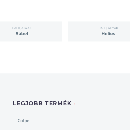
HÁLÓ
,
ÁGYAK
HÁLÓ
,
ÁGYAK
Bábel
Helios
LEGJOBB TERMÉK
Colpe