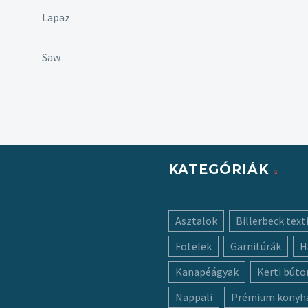
Lapaz
Saw
KATEGÓRIÁK
Asztalok
Billerbeck texti
Fotelek
Garnitúrák
H
Kanapéágyak
Kerti búto
Nappali
Prémium konyh