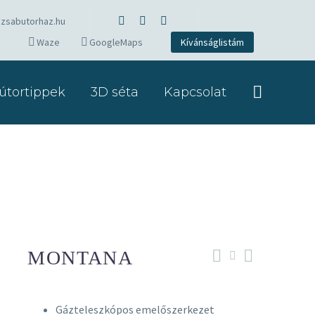
zsabutorhaz.hu
Waze
GoogleMaps
Kívánságlistám
útortippek
3D séta
Kapcsolat
MONTANA
Gázteleszkópos emelőszerkezet