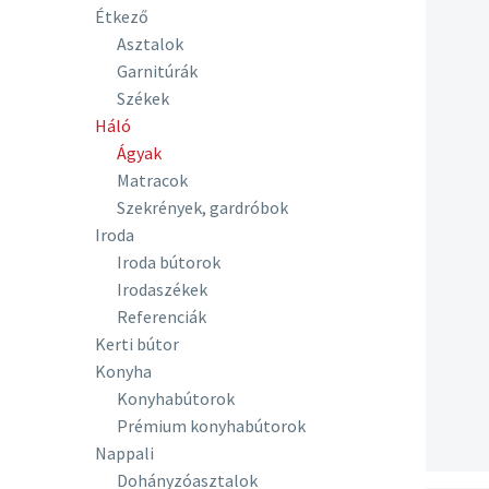
Étkező
Asztalok
Garnitúrák
Székek
Háló
Ágyak
Matracok
Szekrények, gardróbok
Iroda
Iroda bútorok
Irodaszékek
Referenciák
Kerti bútor
Konyha
Konyhabútorok
Prémium konyhabútorok
Nappali
Dohányzóasztalok