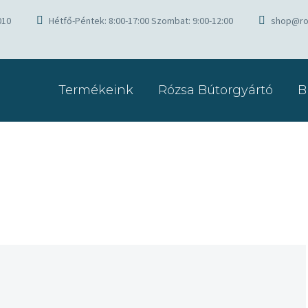
010
Hétfő-Péntek: 8:00-17:00 Szombat: 9:00-12:00
shop@ro
Termékeink
Rózsa Bútorgyártó
B