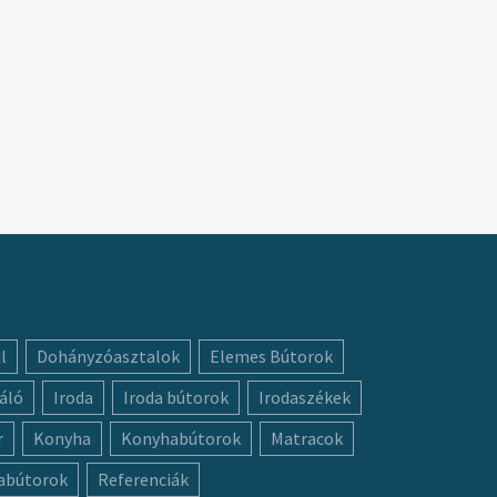
l
Dohányzóasztalok
Elemes Bútorok
áló
Iroda
Iroda bútorok
Irodaszékek
r
Konyha
Konyhabútorok
Matracok
abútorok
Referenciák