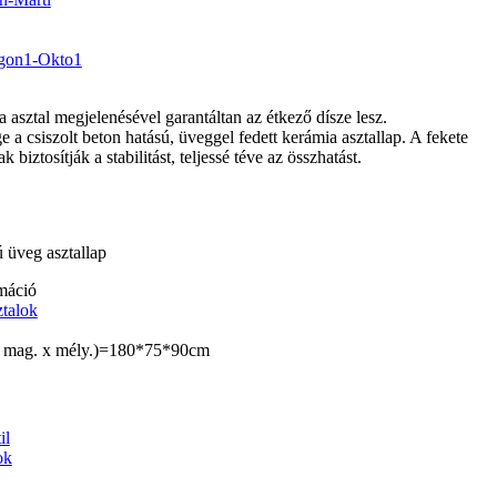
asztal megjelenésével garantáltan az étkező dísze lesz.
 a csiszolt beton hatású, üveggel fedett kerámia asztallap. A fekete
ak biztosítják a stabilitást, teljessé téve az összhatást.
 üveg asztallap
máció
talok
 x mag. x mély.)=180*75*90cm
il
ok