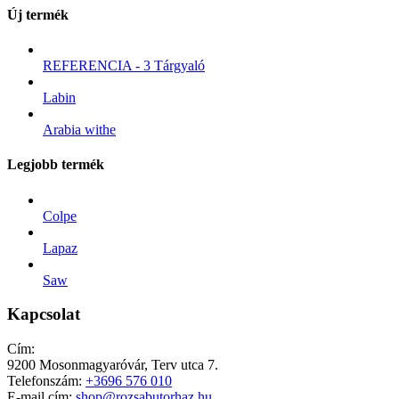
Új termék
REFERENCIA - 3 Tárgyaló
Labin
Arabia withe
Legjobb termék
Colpe
Lapaz
Saw
Kapcsolat
Cím:
9200 Mosonmagyaróvár, Terv utca 7.
Telefonszám:
+3696 576 010
E-mail cím:
shop@rozsabutorhaz.hu