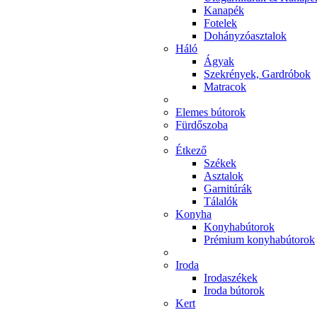
Kanapék
Fotelek
Dohányzóasztalok
Háló
Ágyak
Szekrények, Gardróbok
Matracok
Elemes bútorok
Fürdőszoba
Étkező
Székek
Asztalok
Garnitúrák
Tálalók
Konyha
Konyhabútorok
Prémium konyhabútorok
Iroda
Irodaszékek
Iroda bútorok
Kert