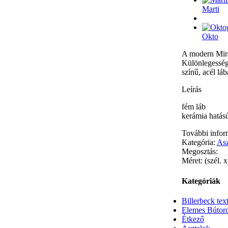
Marti
Okto
A modern Mira 
Különlegessége
színű, acél láb
Leírás
fém láb
kerámia hatású
További infor
Kategória:
Asz
Megosztás:
Méret: (szél.
Kategóriák
Billerbeck text
Elemes Bútor
Étkező