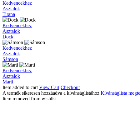
Tirana
Kedvencekhez
Asztalok
Tirana
Dock
Kedvencekhez
Asztalok
Dock
Sámson
Kedvencekhez
Asztalok
Sámson
Marti
Kedvencekhez
Asztalok
Marti
Item added to cart
View Cart
Checkout
A termék sikeresen hozzáadva a kívánságlistához
Kívánságlista megte
Item removed from wishlist