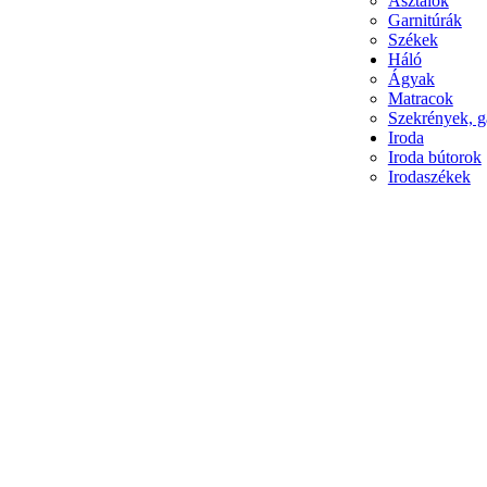
Asztalok
Garnitúrák
Székek
Háló
Ágyak
Matracok
Szekrények, g
Iroda
Iroda bútorok
Irodaszékek