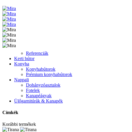
Referenciák
Kerti bútor
Konyha
Konyhabútorok
Prémium konyhabútorok
Nappali
Dohányzóasztalok
Fotelek
Kanapéágyak
Ülőgarnitúrák & Kanapék
Címkék
Korábbi termékek