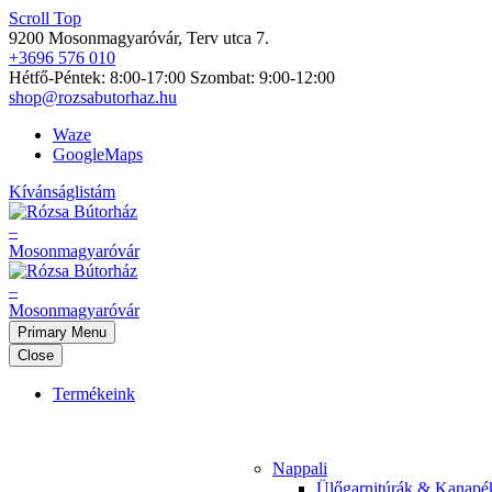
Scroll Top
9200 Mosonmagyaróvár, Terv utca 7.
+3696 576 010
Hétfő-Péntek: 8:00-17:00 Szombat: 9:00-12:00
shop@rozsabutorhaz.hu
Waze
GoogleMaps
Kívánságlistám
Primary Menu
Close
Termékeink
Nappali
Ülőgarnitúrák & Kanapé