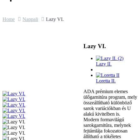
Home
Nappali
Lazy VI.
Lazy VI.
Lazy II.
Loretta II.
ADA prémium elemes
ülőgarnitúra program, mely
összeállítható különböző
sarok variációkban és U
alakú kivitelben is.
Modern formavilágú
sarokgarnitúra, melynek
fejtámlája fokozatosan
állítható a tökéletes