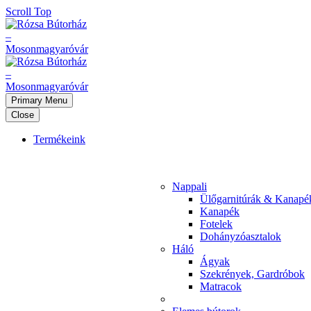
Scroll Top
Primary Menu
Close
Termékeink
Nappali
Ülőgarnitúrák & Kanapé
Kanapék
Fotelek
Dohányzóasztalok
Háló
Ágyak
Szekrények, Gardróbok
Matracok