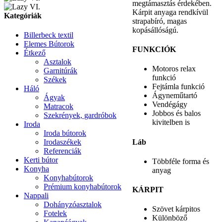
megtámasztás érdekében.
Kárpit anyaga rendkívül
Kategóriák
strapabíró, magas
kopásállóságú.
Billerbeck textil
Elemes Bútorok
FUNKCIÓK
Étkező
Asztalok
Motoros relax
Garnitúrák
funkció
Székek
Fejtámla funkció
Háló
Ágyneműtartó
Ágyak
Vendégágy
Matracok
Jobbos és balos
Szekrények, gardróbok
kivitelben is
Iroda
Iroda bútorok
Láb
Irodaszékek
Referenciák
Kerti bútor
Többféle forma és
Konyha
anyag
Konyhabútorok
Prémium konyhabútorok
KÁRPIT
Nappali
Dohányzóasztalok
Szövet kárpitos
Fotelek
Különböző