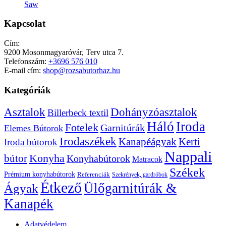
Saw
Kapcsolat
Cím:
9200 Mosonmagyaróvár, Terv utca 7.
Telefonszám:
+3696 576 010
E-mail cím:
shop@rozsabutorhaz.hu
Kategóriák
Dohányzóasztalok
Asztalok
Billerbeck textil
Háló
Iroda
Fotelek
Garnitúrák
Elemes Bútorok
Irodaszékek
Kanapéágyak
Kerti
Iroda bútorok
Nappali
bútor
Konyha
Konyhabútorok
Matracok
Székek
Prémium konyhabútorok
Referenciák
Szekrények, gardróbok
Étkező
Ülőgarnitúrák &
Ágyak
Kanapék
Adatvédelem