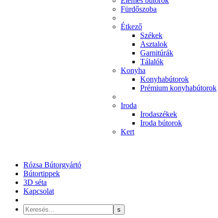
Elemes bútorok
Fürdőszoba
Étkező
Székek
Asztalok
Garnitúrák
Tálalók
Konyha
Konyhabútorok
Prémium konyhabútorok
Iroda
Irodaszékek
Iroda bútorok
Kert
Rózsa Bútorgyártó
Bútortippek
3D séta
Kapcsolat