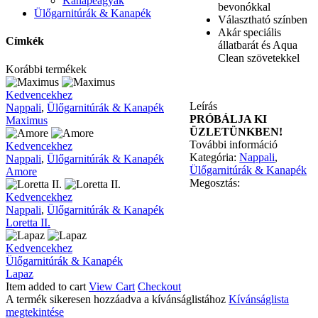
Kanapéágyak
bevonókkal
Ülőgarnitúrák & Kanapék
Választható színben
Akár speciális
Címkék
állatbarát és Aqua
Clean szövetekkel
Korábbi termékek
Maximus
Kedvencekhez
Leírás
Nappali
,
Ülőgarnitúrák & Kanapék
PRÓBÁLJA KI
Maximus
ÜZLETÜNKBEN!
További információ
Amore
Kedvencekhez
Kategória:
Nappali
,
Nappali
,
Ülőgarnitúrák & Kanapék
Ülőgarnitúrák & Kanapék
Amore
Megosztás:
Loretta
Kedvencekhez
II.
Nappali
,
Ülőgarnitúrák & Kanapék
Loretta II.
Lapaz
Kedvencekhez
Ülőgarnitúrák & Kanapék
Lapaz
Item added to cart
View Cart
Checkout
A termék sikeresen hozzáadva a kívánságlistához
Kívánságlista
megtekintése