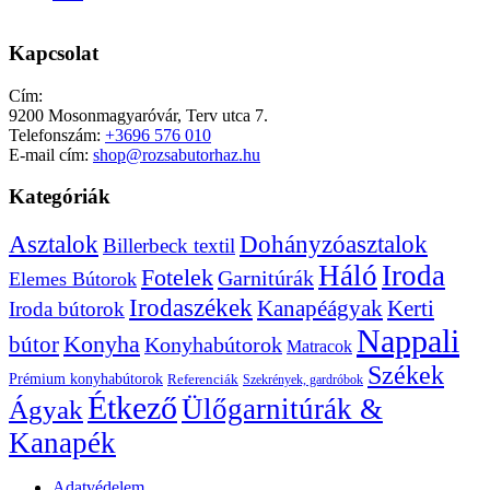
Kapcsolat
Cím:
9200 Mosonmagyaróvár, Terv utca 7.
Telefonszám:
+3696 576 010
E-mail cím:
shop@rozsabutorhaz.hu
Kategóriák
Dohányzóasztalok
Asztalok
Billerbeck textil
Háló
Iroda
Fotelek
Garnitúrák
Elemes Bútorok
Irodaszékek
Kanapéágyak
Kerti
Iroda bútorok
Nappali
bútor
Konyha
Konyhabútorok
Matracok
Székek
Prémium konyhabútorok
Referenciák
Szekrények, gardróbok
Étkező
Ülőgarnitúrák &
Ágyak
Kanapék
Adatvédelem