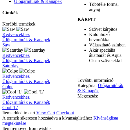
Ülőgarnitúrák & Kanapék
Többféle forma,
anyag
Címkék
KÁRPIT
Korábbi termékek
Szövet kárpitos
Saw
Különböző
Kedvencekhez
bevonókkal
Ülőgarnitúrák & Kanapék
Választható színben
Saw
Akár speciális
Saturday
állatbarát és Aqua
Kedvencekhez
Clean szövetekkel
Ülőgarnitúrák & Kanapék
Saturday
Colpe
Kedvencekhez
További információ
Ülőgarnitúrák & Kanapék
Kategória:
Ülőgarnitúrák
Colpe
& Kanapék
Megosztás:
Cool
Kedvencekhez
‘L’
Ülőgarnitúrák & Kanapék
Cool ‘L’
Item added to cart
View Cart
Checkout
A termék sikeresen hozzáadva a kívánságlistához
Kívánságlista
megtekintése
Item removed from wishlist