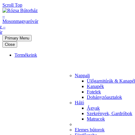
Scroll Top
Primary Menu
Close
Termékeink
Nappali
Ülőgarnitúrák & Kanapé
Kanapék
Fotelek
Dohányzóasztalok
Háló
Ágyak
Szekrények, Gardróbok
Matracok
Elemes bútorok