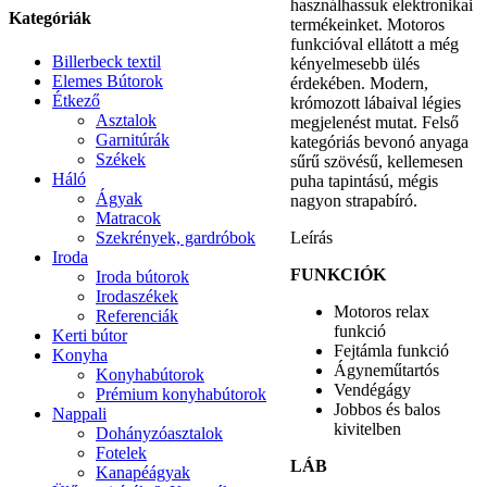
használhassuk elektronikai
Kategóriák
termékeinket. Motoros
funkcióval ellátott a még
Billerbeck textil
kényelmesebb ülés
Elemes Bútorok
érdekében. Modern,
Étkező
krómozott lábaival légies
Asztalok
megjelenést mutat. Felső
Garnitúrák
kategóriás bevonó anyaga
Székek
sűrű szövésű, kellemesen
Háló
puha tapintású, mégis
Ágyak
nagyon strapabíró.
Matracok
Szekrények, gardróbok
Leírás
Iroda
FUNKCIÓK
Iroda bútorok
Irodaszékek
Motoros relax
Referenciák
funkció
Kerti bútor
Fejtámla funkció
Konyha
Ágyneműtartós
Konyhabútorok
Vendégágy
Prémium konyhabútorok
Jobbos és balos
Nappali
kivitelben
Dohányzóasztalok
Fotelek
LÁB
Kanapéágyak