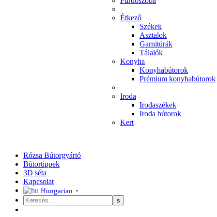
Fürdőszoba
Étkező
Székek
Asztalok
Garnitúrák
Tálalók
Konyha
Konyhabútorok
Prémium konyhabútorok
Iroda
Irodaszékek
Iroda bútorok
Kert
Rózsa Bútorgyártó
Bútortippek
3D séta
Kapcsolat
Hungarian
▼