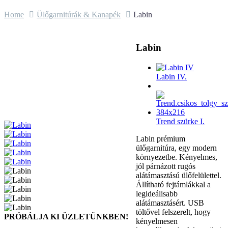
Home
Ülőgarnitúrák & Kanapék
Labin
Labin
Labin IV.
Trend szürke I.
Labin prémium
ülőgarnitúra, egy modern
környezetbe. Kényelmes,
jól párnázott rugós
alátámasztású ülőfelülettel.
Állítható fejtámlákkal a
legideálisabb
alátámasztásért. USB
töltővel felszerelt, hogy
PRÓBÁLJA KI ÜZLETÜNKBEN!
kényelmesen