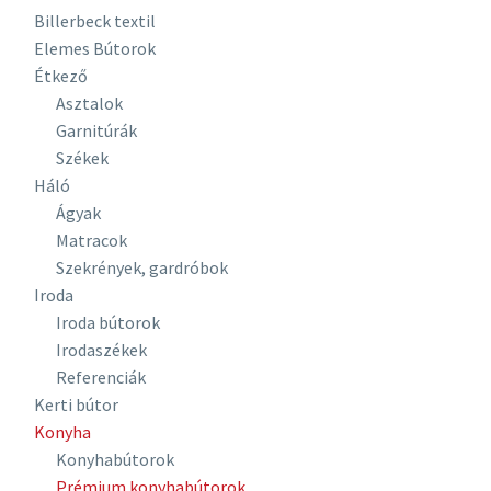
Billerbeck textil
Elemes Bútorok
Étkező
Asztalok
Garnitúrák
Székek
Háló
Ágyak
Matracok
Szekrények, gardróbok
Iroda
Iroda bútorok
Irodaszékek
Referenciák
Kerti bútor
Konyha
Konyhabútorok
Prémium konyhabútorok