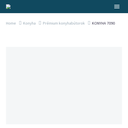
Home
Konyha
Prémium konyhabútorok
KONYHA 7090