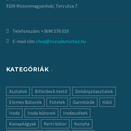
9200 Mosonmagyaróvár, Terv utca 7.
Telefonszám:
+3696 576 010
E-mail cím:
shop@rozsabutorhaz.hu
KATEGÓRIÁK
Asztalok
Billerbeck textil
Dohányzóasztalok
Elemes Bútorok
Fotelek
Garnitúrák
Háló
Iroda
Iroda bútorok
Irodaszékek
Kanapéágyak
Kerti bútor
Konyha