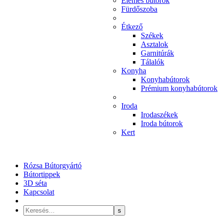
Elemes bútorok
Fürdőszoba
Étkező
Székek
Asztalok
Garnitúrák
Tálalók
Konyha
Konyhabútorok
Prémium konyhabútorok
Iroda
Irodaszékek
Iroda bútorok
Kert
Rózsa Bútorgyártó
Bútortippek
3D séta
Kapcsolat