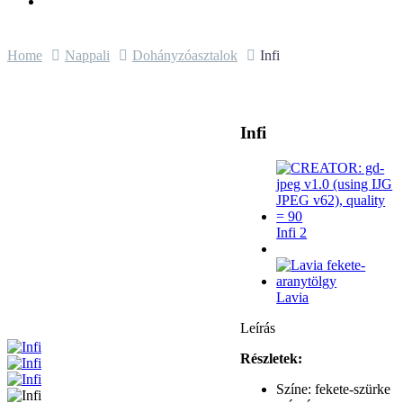
Home
Nappali
Dohányzóasztalok
Infi
Infi
Infi 2
Lavia
Leírás
Részletek:
Színe: fekete-szürke