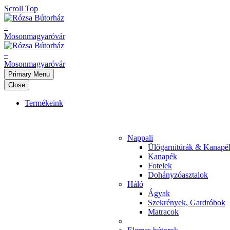
Scroll Top
Primary Menu
Close
Termékeink
Nappali
Ülőgarnitúrák & Kanapé
Kanapék
Fotelek
Dohányzóasztalok
Háló
Ágyak
Szekrények, Gardróbok
Matracok