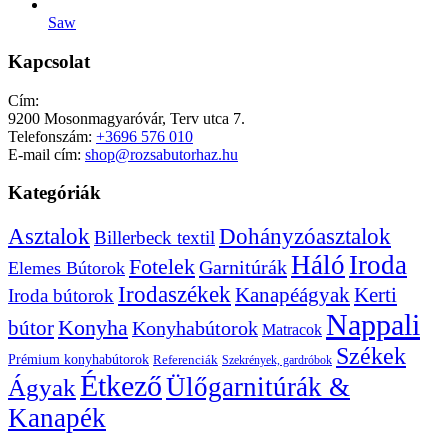
Saw
Kapcsolat
Cím:
9200 Mosonmagyaróvár, Terv utca 7.
Telefonszám:
+3696 576 010
E-mail cím:
shop@rozsabutorhaz.hu
Kategóriák
Dohányzóasztalok
Asztalok
Billerbeck textil
Háló
Iroda
Fotelek
Garnitúrák
Elemes Bútorok
Irodaszékek
Kanapéágyak
Kerti
Iroda bútorok
Nappali
bútor
Konyha
Konyhabútorok
Matracok
Székek
Prémium konyhabútorok
Referenciák
Szekrények, gardróbok
Étkező
Ülőgarnitúrák &
Ágyak
Kanapék