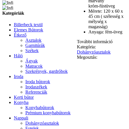
márvány
króm-füstüveg
Mérete: 120 x 60 x
Kategóriák
45 cm ( szélesség x
mélység x
Billerbeck textil
magasság)
Elemes Bútorok
Anyaga: fém-üveg
Étkező
Asztalok
További információ
Garnitúrák
Kategória:
Székek
Dohányzóasztalok
Háló
Megosztás:
Ágyak
Matracok
Szekrények, gardróbok
Iroda
Iroda bútorok
Irodaszékek
Referenciák
Kerti bútor
Konyha
Konyhabútorok
Prémium konyhabútorok
Nappali
Dohányzóasztalok
Fotelek