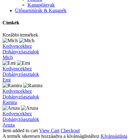
Kanapéágyak
Ülőgarnitúrák & Kanapék
Címkék
Korábbi termékek
Mich
Kedvencekhez
Dohányzóasztalok
Mich
Emi
Kedvencekhez
Dohányzóasztalok
Emi
Ramira
Kedvencekhez
Dohányzóasztalok
Ramira
Aruza
Kedvencekhez
Dohányzóasztalok
Aruza
Item added to cart
View Cart
Checkout
A termék sikeresen hozzáadva a kívánságlistához
Kívánságlista