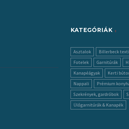
KATEGÓRIÁK
Asztalok
Billerbeck texti
Fotelek
Garnitúrák
H
Kanapéágyak
Kerti búto
Nappali
Prémium konyh
Szekrények, gardróbok
S
Ülőgarnitúrák & Kanapék