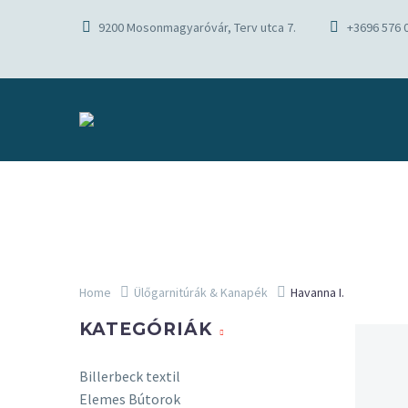
9200 Mosonmagyaróvár, Terv utca 7.
+3696 576 
Home
Ülőgarnitúrák & Kanapék
Havanna I.
KATEGÓRIÁK
Billerbeck textil
Elemes Bútorok