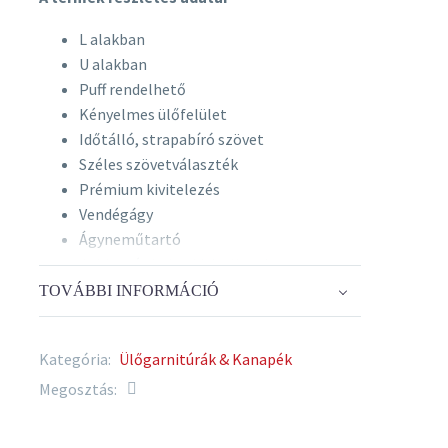
L alakban
U alakban
Puff rendelhető
Kényelmes ülőfelület
Időtálló, strapabíró szövet
Széles szövetválaszték
Prémium kivitelezés
Vendégágy
Ágyneműtartó
Jobbos és balos kivitelben is
TOVÁBBI INFORMÁCIÓ
Szín
Kanapé színe: Több száz szín és
Kategória:
Ülőgarnitúrák & Kanapék
textúra rendelhető
Megosztás:
Anyag