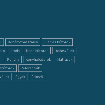
l
Dohányzóasztalok
Elemes Bútorok
áló
Iroda
Iroda bútorok
Irodaszékek
r
Konyha
Konyhabútorok
Matracok
abútorok
Referenciák
zékek
Ágyak
Étkező