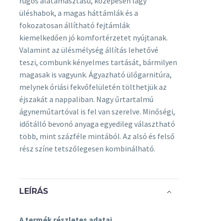
rugós alátámasztású, közepesen lágy
üléshabok, a magas háttámlák és a
fokozatosan állítható fejtámlák
kiemelkedően jó komfortérzetet nyújtanak.
Valamint az ülésmélység állítás lehetővé
teszi, combunk kényelmes tartását, bármilyen
magasak is vagyunk. Ágyazható ülőgarnitúra,
melynek óriási fekvőfelületén tölthetjük az
éjszakát a nappaliban. Nagy űrtartalmú
ágyneműtartóval is fel van szerelve. Minőségi,
időtálló bevonó anyaga egyedileg választható
több, mint százféle mintából. Az alsó és felső
rész színe tetszőlegesen kombinálható.
LEÍRÁS
A termék részletes adatai