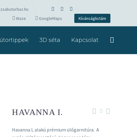
zsabutorhaz.hu
Waze
GoogleMaps
Kívánságlistám
útortippek
3D séta
Kapcsolat
HAVANNA I.
Havanna L alakú prémium ülőgarnitúra. A