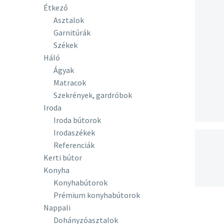
Étkező
Asztalok
Garnitúrák
Székek
Háló
Ágyak
Matracok
Szekrények, gardróbok
Iroda
Iroda bútorok
Irodaszékek
Referenciák
Kerti bútor
Konyha
Konyhabútorok
Prémium konyhabútorok
Nappali
Dohányzóasztalok