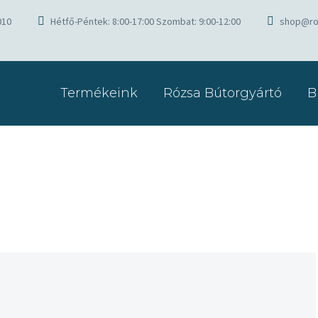
010
Hétfő-Péntek: 8:00-17:00 Szombat: 9:00-12:00
shop@ro
Termékeink
Rózsa Bútorgyártó
B