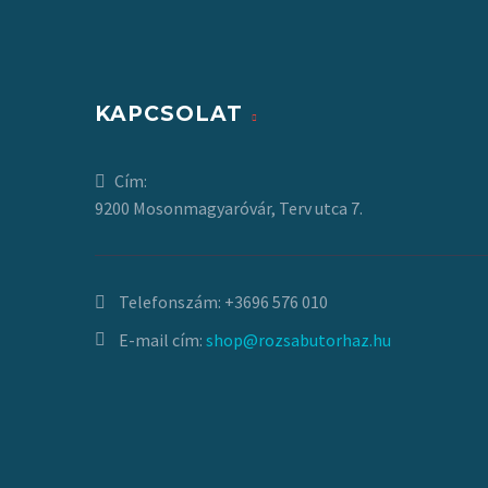
KAPCSOLAT
Cím:
9200 Mosonmagyaróvár, Terv utca 7.
Telefonszám:
+3696 576 010
E-mail cím:
shop@rozsabutorhaz.hu