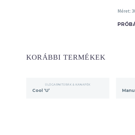
Méret: 
PRÓBÁ
KORÁBBI TERMÉKEK
Cool
Manuta
ÜLŐGARNITÚRÁK & KANAPÉK
‘U’
Cool ‘U’
Manu