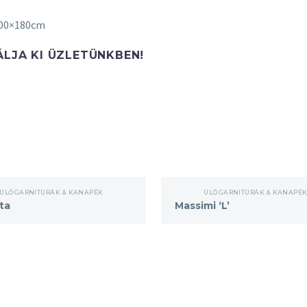
300×180cm
LJA KI ÜZLETÜNKBEN!
Massimi
ÜLŐGARNITÚRÁK & KANAPÉK
ÜLŐGARNITÚRÁK & KANAPÉ
‘L’
ta
Massimi ‘L’