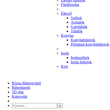
Elemes bútorok
Fürdőszoba
Étkező
Székek
Asztalok
Garnitúrák
Tálalók
Konyha
Konyhabútorok
Prémium konyhabútorok
Iroda
Irodaszékek
Iroda bútorok
Kert
Rózsa Bútorgyártó
Bútortippek
3D séta
Kapcsolat