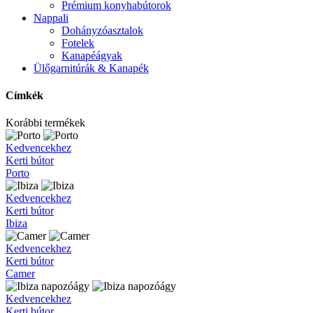
Prémium konyhabútorok
Nappali
Dohányzóasztalok
Fotelek
Kanapéágyak
Ülőgarnitúrák & Kanapék
Címkék
Korábbi termékek
Porto
Kedvencekhez
Kerti bútor
Porto
Ibiza
Kedvencekhez
Kerti bútor
Ibiza
Camer
Kedvencekhez
Kerti bútor
Camer
Ibiza
Kedvencekhez
napozóágy
Kerti bútor