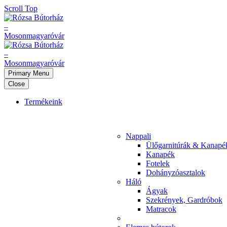
Scroll Top
Primary Menu
Close
Termékeink
Nappali
Ülőgarnitúrák & Kanapé
Kanapék
Fotelek
Dohányzóasztalok
Háló
Ágyak
Szekrények, Gardróbok
Matracok