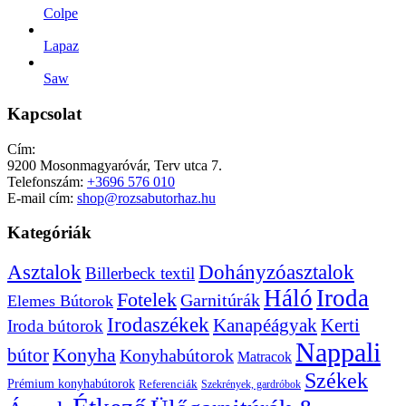
Colpe
Lapaz
Saw
Kapcsolat
Cím:
9200 Mosonmagyaróvár, Terv utca 7.
Telefonszám:
+3696 576 010
E-mail cím:
shop@rozsabutorhaz.hu
Kategóriák
Dohányzóasztalok
Asztalok
Billerbeck textil
Háló
Iroda
Fotelek
Garnitúrák
Elemes Bútorok
Irodaszékek
Kanapéágyak
Kerti
Iroda bútorok
Nappali
bútor
Konyha
Konyhabútorok
Matracok
Székek
Prémium konyhabútorok
Referenciák
Szekrények, gardróbok