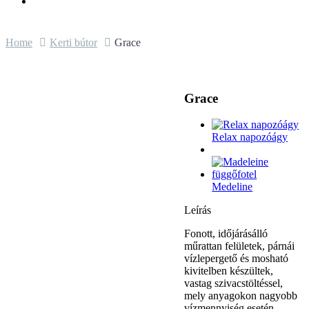
Home
Kerti bútor
Grace
Grace
Relax napozóágy
Medeline
Leírás
Fonott, időjárásálló
műrattan felületek, párnái
vízlepergető és mosható
kivitelben készültek,
vastag szivacstöltéssel,
mely anyagokon nagyobb
vízmennyiség esetén