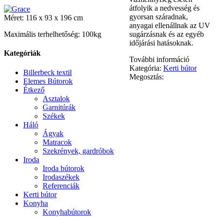
átfolyik a nedvesség és
gyorsan száradnak,
Méret: 116 x 93 x 196 cm
anyagai ellenállnak az UV
Maximális terhelhetőség: 100kg
sugárzásnak és az egyéb
időjárási hatásoknak.
Kategóriák
További információ
Kategória:
Kerti bútor
Billerbeck textil
Megosztás:
Elemes Bútorok
Étkező
Asztalok
Garnitúrák
Székek
Háló
Ágyak
Matracok
Szekrények, gardróbok
Iroda
Iroda bútorok
Irodaszékek
Referenciák
Kerti bútor
Konyha
Konyhabútorok