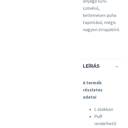
anyaga sűrű
szövésű,
kellemesen puha
tapintású, mégis
nagyon strapabíró.
LEÍRÁS
A termék
részletes
adatai
L alakban
Puff
rendelhető