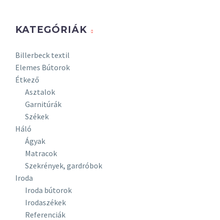
színe:
Több száz
KATEGÓRIÁK
szín és
textúra
Billerbeck textil
rendelhető
Elemes Bútorok
Anyag
Étkező
Asztalok
Általános
Garnitúrák
szövettel
Székek
Vízzel
Háló
tisztítható/Aqua
Ágyak
Clean
Matracok
szövet
Szekrények, gardróbok
Iroda
Ülésminőség
Iroda bútorok
Vas
Irodaszékek
hullámrugós
Referenciák