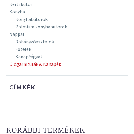
és nagy
Kerti bútor
sűrűségű
Konyha
és
Konyhabútorok
rugalmasságú
Prémium konyhabútorok
hideghab
Nappali
az
Dohányzóasztalok
ülőfelületben.
Fotelek
Kanapéágyak
Alapfelépítés
Ülőgarnitúrák & Kanapék
Feszes
kárpitozás,
CÍMKÉK
a huzat
hullámosodása
az anyag
rugalmasságból
adódó
sajátosság
KORÁBBI TERMÉKEK
lehet.