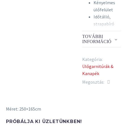
Kényelmes
ülőfelület
Időtálló,
strapabíró
szövet
TOVÁBBI
Széles
INFORMÁCIÓ
szövetválaszték
Prémium
kivitelezés
Kategória:
Vendégágy
Ülőgarnitúrák &
Ágyneműtartó
Kanapék
Jobbos és
Megosztás:
balos
kivitelben
is
Méret: 250×165cm
Szín
PRÓBÁLJA KI ÜZLETÜNKBEN!
Kanapé