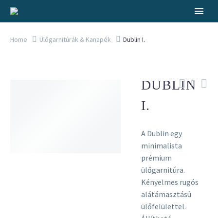
Home
Ülőgarnitúrák & Kanapék
Dublin I.
DUBLIN
I.
A Dublin egy
minimalista
prémium
ülőgarnitúra.
Kényelmes rugós
alátámasztású
ülőfelülettel.