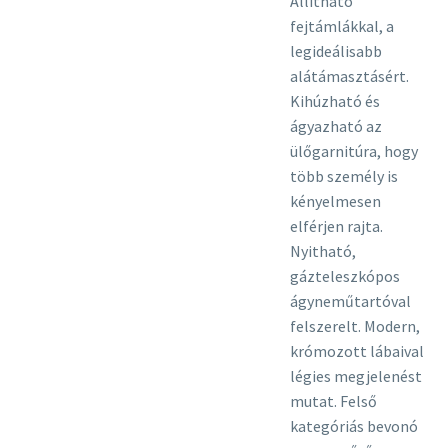
Állítható
fejtámlákkal, a
legideálisabb
alátámasztásért.
Kihúzható és
ágyazható az
ülőgarnitúra, hogy
több személy is
kényelmesen
elférjen rajta.
Nyitható,
gázteleszkópos
ágyneműtartóval
felszerelt. Modern,
krómozott lábaival
légies megjelenést
mutat. Felső
kategóriás bevonó