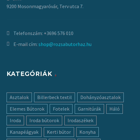
9200 Mosonmagyaróvár, Terv utca 7.
Telefonszám:
+3696 576 010
E-mail cím:
shop@rozsabutorhaz.hu
KATEGÓRIÁK
Asztalok
Billerbeck textil
Dohányzóasztalok
Elemes Bútorok
Fotelek
Garnitúrák
Háló
Iroda
Iroda bútorok
Irodaszékek
Kanapéágyak
Kerti bútor
Konyha