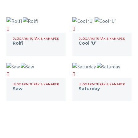
Varrás
Szegélyvarrás
Rolfi
Cool
és tűzések
‘U’
ÜLŐGARNITÚRÁK & KANAPÉK
ÜLŐGARNITÚRÁK & KANAPÉK
az
Rolfi
Cool ‘U’
ülőfelületen.
Anyagok
Saw
Saturday
Ülés: Vas
hullámrugós
ÜLŐGARNITÚRÁK & KANAPÉK
ÜLŐGARNITÚRÁK & KANAPÉK
Saw
Saturday
és nagy
sűrűségű
és
rugalmasságú
hideghab
Háttámla:
hideghab