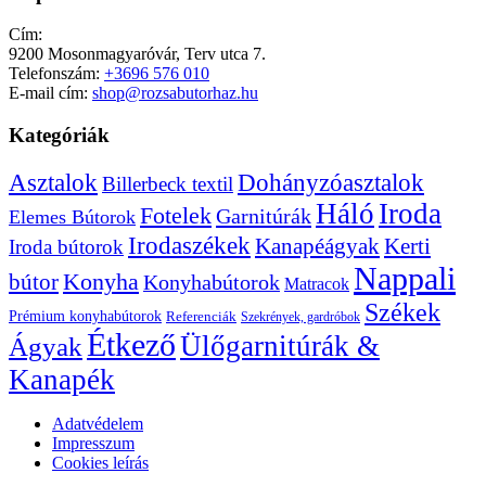
Cím:
9200 Mosonmagyaróvár, Terv utca 7.
Telefonszám:
+3696 576 010
E-mail cím:
shop@rozsabutorhaz.hu
Kategóriák
Dohányzóasztalok
Asztalok
Billerbeck textil
Háló
Iroda
Fotelek
Garnitúrák
Elemes Bútorok
Irodaszékek
Kanapéágyak
Kerti
Iroda bútorok
Nappali
bútor
Konyha
Konyhabútorok
Matracok
Székek
Prémium konyhabútorok
Referenciák
Szekrények, gardróbok
Étkező
Ülőgarnitúrák &
Ágyak
Kanapék
Adatvédelem
Impresszum
Cookies leírás