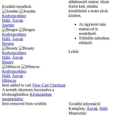
alátámasztó matrac olyan
érzést kelt, mintha
Korábbi termékek
körülölelné a testet alvás
közben.
Josettin
Kedvencekhez
Háló
,
Ágyak
Az ágykeret más
Josettin
matraccal is
rendelhető.
Bergen
Kedvencekhez
Többféle méretben
Háló
,
Ágyak
elérhető.
Bergen
Leírás
Beauty
Kedvencekhez
Háló
,
Ágyak
Beauty
Hibiscus
Kedvencekhez
Háló
,
Ágyak
Hibiscus
Item added to cart
View Cart
Checkout
A termék sikeresen hozzáadva a
kívánságlistához
Kívánságlista
megtekintése
Item removed from wishlist
További információ
Kategória:
Ágyak
,
Háló
Megosztás: