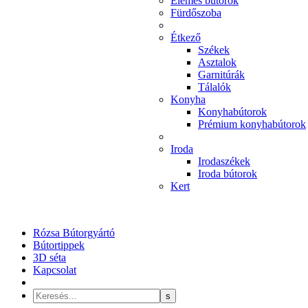
Elemes bútorok
Fürdőszoba
Étkező
Székek
Asztalok
Garnitúrák
Tálalók
Konyha
Konyhabútorok
Prémium konyhabútorok
Iroda
Irodaszékek
Iroda bútorok
Kert
Rózsa Bútorgyártó
Bútortippek
3D séta
Kapcsolat