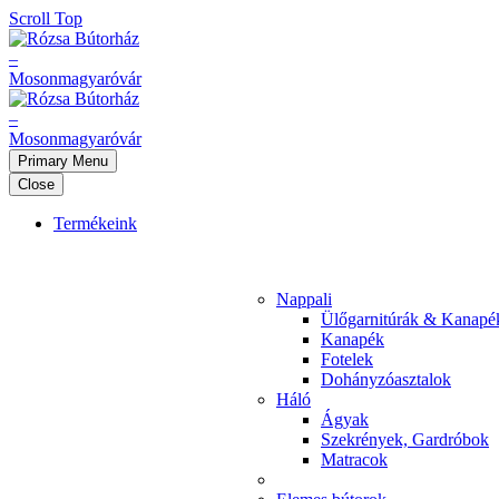
Scroll Top
Primary Menu
Close
Termékeink
Nappali
Ülőgarnitúrák & Kanapé
Kanapék
Fotelek
Dohányzóasztalok
Háló
Ágyak
Szekrények, Gardróbok
Matracok