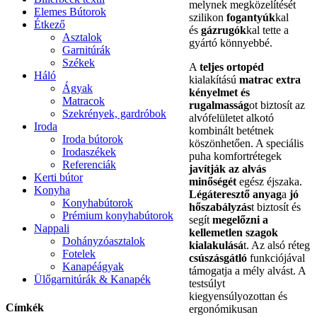
melynek megközelítését
Elemes Bútorok
szilikon
fogantyúk
kal
Étkező
és
gázrugók
kal tette a
Asztalok
gyártó könnyebbé.
Garnitúrák
Székek
A
teljes ortopéd
Háló
kialakítású
matrac
extra
Ágyak
kényelmet és
Matracok
rugalmasság
ot biztosít az
Szekrények, gardróbok
alvófelületet alkotó
Iroda
kombinált betétnek
Iroda bútorok
köszönhetően. A speciális
Irodaszékek
puha komfortrétegek
Referenciák
javítják az alvás
Kerti bútor
minőségét
egész éjszaka.
Konyha
Légáteresztő anyag
a
jó
Konyhabútorok
hőszabályzás
t biztosít és
Prémium konyhabútorok
segít
megelőzni a
Nappali
kellemetlen szagok
Dohányzóasztalok
kialakulásá
t. Az alsó réteg
Fotelek
csúszásgátló
funkciójával
Kanapéágyak
támogatja a mély alvást. A
Ülőgarnitúrák & Kanapék
testsúlyt
kiegyensúlyozottan és
Címkék
ergonómikusan