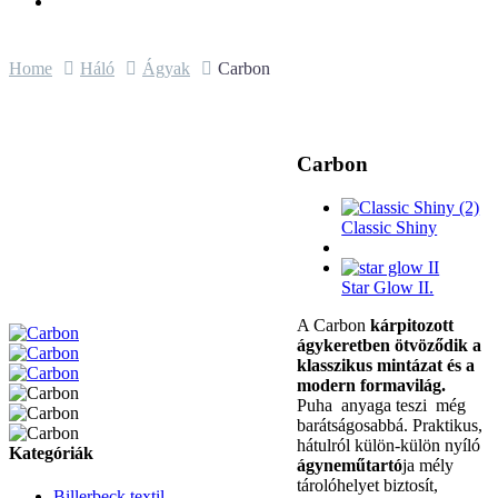
Home
Háló
Ágyak
Carbon
Carbon
Classic Shiny
Star Glow II.
A Carbon
kárpitozott
ágykeretben ötvöződik a
klasszikus mintázat és a
modern formavilág.
Puha anyaga teszi még
barátságosabbá. Praktikus,
hátulról külön-külön nyíló
Kategóriák
ágyneműtartó
ja mély
tárolóhelyet biztosít,
Billerbeck textil