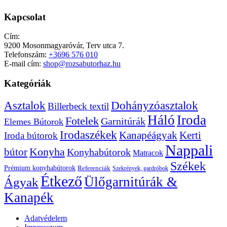
Kapcsolat
Cím:
9200 Mosonmagyaróvár, Terv utca 7.
Telefonszám:
+3696 576 010
E-mail cím:
shop@rozsabutorhaz.hu
Kategóriák
Dohányzóasztalok
Asztalok
Billerbeck textil
Háló
Iroda
Fotelek
Garnitúrák
Elemes Bútorok
Irodaszékek
Kanapéágyak
Kerti
Iroda bútorok
Nappali
bútor
Konyha
Konyhabútorok
Matracok
Székek
Prémium konyhabútorok
Referenciák
Szekrények, gardróbok
Étkező
Ülőgarnitúrák &
Ágyak
Kanapék
Adatvédelem