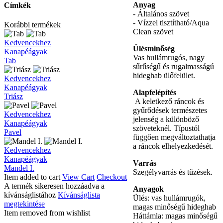
Anyag
Címkék
- Általános szövet
- Vízzel tisztítható/Aqua
Korábbi termékek
Clean szövet
Tab
Kedvencekhez
Ülésminőség
Kanapéágyak
Vas hullámrugós, nagy
Tab
sűrűségű és rugalmasságú
hideghab ülőfelület.
Triász
Kedvencekhez
Kanapéágyak
Alapfelépítés
Triász
A keletkező ráncok és
gyűrődések természetes
Pavel
Kedvencekhez
jelenség a különböző
Kanapéágyak
szöveteknél. Típustól
Pavel
függően megváltoztathatja
a ráncok elhelyezkedését.
Mandel
Kedvencekhez
I.
Kanapéágyak
Varrás
Mandel I.
Szegélyvarrás és tűzések.
Item added to cart
View Cart
Checkout
A termék sikeresen hozzáadva a
Anyagok
kívánságlistához
Kívánságlista
Ülés: vas hullámrugók,
megtekintése
magas minőségű hideghab
Item removed from wishlist
Háttámla: magas minőségű