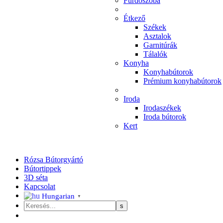
Fürdőszoba
Étkező
Székek
Asztalok
Garnitúrák
Tálalók
Konyha
Konyhabútorok
Prémium konyhabútorok
Iroda
Irodaszékek
Iroda bútorok
Kert
Rózsa Bútorgyártó
Bútortippek
3D séta
Kapcsolat
Hungarian
▼