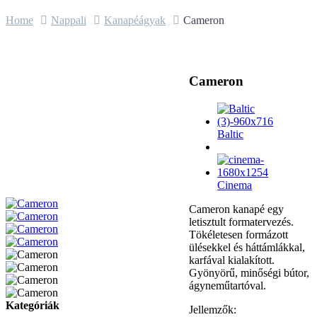
Home
Nappali
Kanapéágyak
Cameron
Cameron
Baltic
Cinema
Cameron kanapé egy
letisztult formatervezés.
Tökéletesen formázott
ülésekkel és háttámlákkal,
karfával kialakított.
Gyönyörű, minőségi bútor,
ágyneműtartóval.
Kategóriák
Jellemzők: