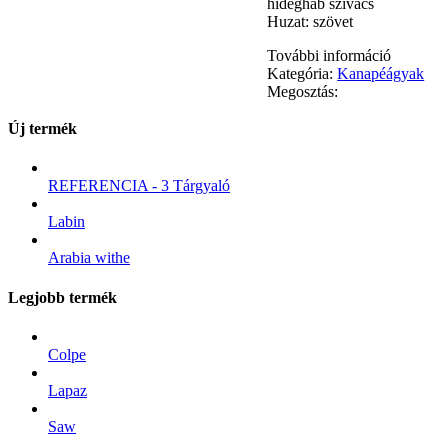
hideghab szivacs
Huzat: szövet
További információ
Kategória:
Kanapéágyak
Megosztás:
Új termék
REFERENCIA - 3 Tárgyaló
Labin
Arabia withe
Legjobb termék
Colpe
Lapaz
Saw