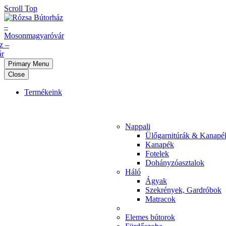
Scroll Top
Primary Menu
Close
Termékeink
Nappali
Ülőgarnitúrák & Kanapé
Kanapék
Fotelek
Dohányzóasztalok
Háló
Ágyak
Szekrények, Gardróbok
Matracok
Elemes bútorok