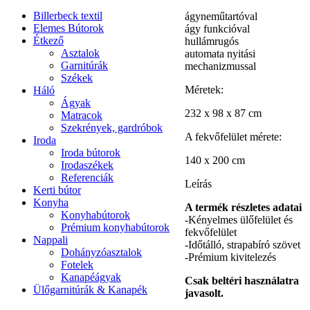
Billerbeck textil
ágyneműtartóval
Elemes Bútorok
ágy funkcióval
Étkező
hullámrugós
Asztalok
automata nyitási
Garnitúrák
mechanizmussal
Székek
Méretek:
Háló
Ágyak
232 x 98 x 87 cm
Matracok
Szekrények, gardróbok
A fekvőfelület mérete:
Iroda
Iroda bútorok
140 x 200 cm
Irodaszékek
Referenciák
Leírás
Kerti bútor
Konyha
A termék részletes adatai
Konyhabútorok
-Kényelmes ülőfelület és
Prémium konyhabútorok
fekvőfelület
Nappali
-Időtálló, strapabíró szövet
Dohányzóasztalok
-Prémium kivitelezés
Fotelek
Kanapéágyak
Csak beltéri használatra
Ülőgarnitúrák & Kanapék
javasolt.