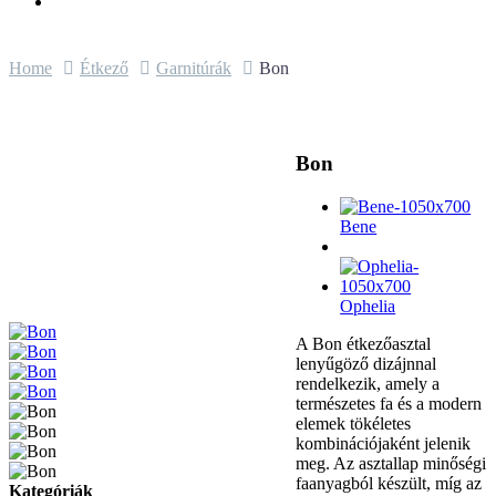
Home
Étkező
Garnitúrák
Bon
Bon
Bene
Ophelia
A Bon étkezőasztal
lenyűgöző dizájnnal
rendelkezik, amely a
természetes fa és a modern
elemek tökéletes
kombinációjaként jelenik
meg. Az asztallap minőségi
faanyagból készült, míg az
Kategóriák