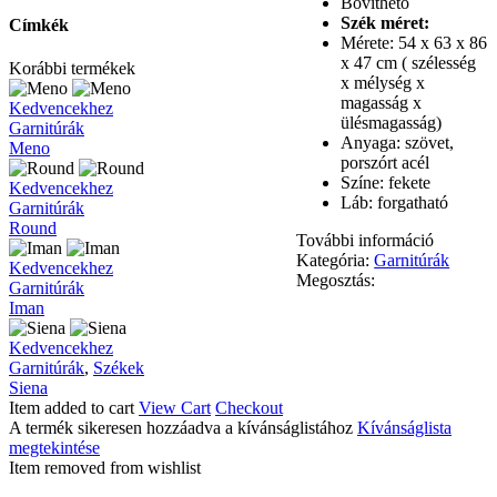
Bővíthető
Szék méret:
Címkék
Mérete: 54 x 63 x 86
x 47 cm ( szélesség
Korábbi termékek
x mélység x
magasság x
Meno
Kedvencekhez
ülésmagasság)
Garnitúrák
Anyaga: szövet,
Meno
porszórt acél
Színe: fekete
Round
Kedvencekhez
Láb: forgatható
Garnitúrák
Round
További információ
Kategória:
Garnitúrák
Iman
Kedvencekhez
Megosztás:
Garnitúrák
Iman
Siena
Kedvencekhez
Garnitúrák
,
Székek
Siena
Item added to cart
View Cart
Checkout
A termék sikeresen hozzáadva a kívánságlistához
Kívánságlista
megtekintése
Item removed from wishlist