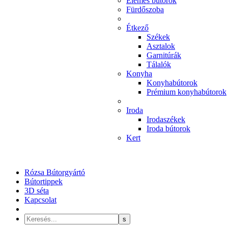
Elemes bútorok
Fürdőszoba
Étkező
Székek
Asztalok
Garnitúrák
Tálalók
Konyha
Konyhabútorok
Prémium konyhabútorok
Iroda
Irodaszékek
Iroda bútorok
Kert
Rózsa Bútorgyártó
Bútortippek
3D séta
Kapcsolat