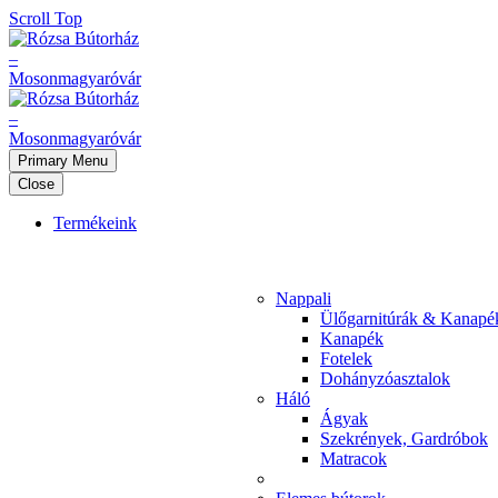
Scroll Top
Primary Menu
Close
Termékeink
Nappali
Ülőgarnitúrák & Kanapé
Kanapék
Fotelek
Dohányzóasztalok
Háló
Ágyak
Szekrények, Gardróbok
Matracok