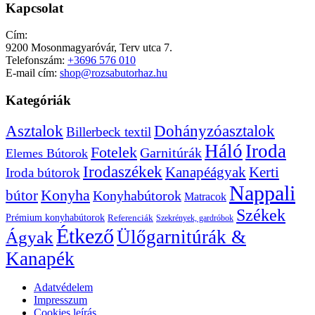
Kapcsolat
Cím:
9200 Mosonmagyaróvár, Terv utca 7.
Telefonszám:
+3696 576 010
E-mail cím:
shop@rozsabutorhaz.hu
Kategóriák
Dohányzóasztalok
Asztalok
Billerbeck textil
Háló
Iroda
Fotelek
Garnitúrák
Elemes Bútorok
Irodaszékek
Kanapéágyak
Kerti
Iroda bútorok
Nappali
bútor
Konyha
Konyhabútorok
Matracok
Székek
Prémium konyhabútorok
Referenciák
Szekrények, gardróbok
Étkező
Ülőgarnitúrák &
Ágyak
Kanapék
Adatvédelem
Impresszum
Cookies leírás