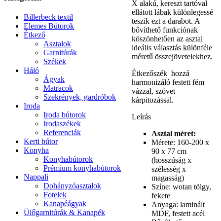
X alakú, kereszt tartóval
ellátott lábak különlegessé
Billerbeck textil
teszik ezt a darabot. A
Elemes Bútorok
bővíthető funkciónak
Étkező
köszönhetően az asztal
Asztalok
ideális választás különféle
Garnitúrák
méretű összejövetelekhez.
Székek
Háló
Étkezőszék hozzá
Ágyak
harmonizáló festett fém
Matracok
vázzal, szövet
Szekrények, gardróbok
kárpitozással.
Iroda
Iroda bútorok
Leírás
Irodaszékek
Referenciák
Asztal méret:
Kerti bútor
Mérete: 160-200 x
Konyha
90 x 77 cm
Konyhabútorok
(hosszúság x
Prémium konyhabútorok
szélesség x
Nappali
magasság)
Dohányzóasztalok
Színe: wotan tölgy,
Fotelek
fekete
Kanapéágyak
Anyaga: laminált
Ülőgarnitúrák & Kanapék
MDF, festett acél