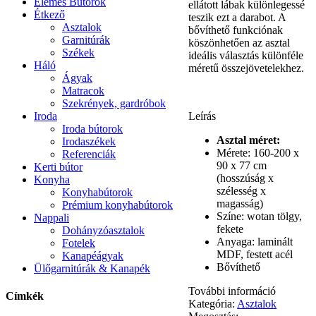
Elemes Bútorok
ellátott lábak különlegessé
Étkező
teszik ezt a darabot. A
Asztalok
bővíthető funkciónak
Garnitúrák
köszönhetően az asztal
Székek
ideális választás különféle
Háló
méretű összejövetelekhez.
Ágyak
Matracok
Szekrények, gardróbok
Leírás
Iroda
Iroda bútorok
Asztal méret:
Irodaszékek
Mérete: 160-200 x
Referenciák
90 x 77 cm
Kerti bútor
(hosszúság x
Konyha
szélesség x
Konyhabútorok
magasság)
Prémium konyhabútorok
Színe: wotan tölgy,
Nappali
fekete
Dohányzóasztalok
Anyaga: laminált
Fotelek
MDF, festett acél
Kanapéágyak
Bővíthető
Ülőgarnitúrák & Kanapék
További információ
Címkék
Kategória:
Asztalok