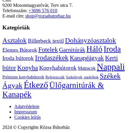
9200 Mosonmagyaróvár, Terv utca 7.
Telefonszám:
+3696 576 010
E-mail cím:
shop@rozsabutorhaz.hu
Kategóriák
Dohányzóasztalok
Asztalok
Billerbeck textil
Háló
Iroda
Fotelek
Garnitúrák
Elemes Bútorok
Irodaszékek
Kanapéágyak
Kerti
Iroda bútorok
Nappali
bútor
Konyha
Konyhabútorok
Matracok
Székek
Prémium konyhabútorok
Referenciák
Szekrények, gardróbok
Étkező
Ülőgarnitúrák &
Ágyak
Kanapék
Adatvédelem
Impresszum
Cookies leírás
2024 © Copyrights Rózsa Bútorház