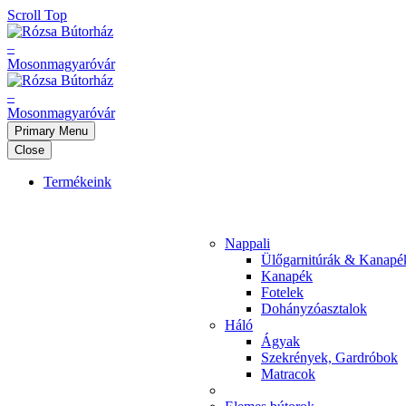
Scroll Top
Primary Menu
Close
Termékeink
Nappali
Ülőgarnitúrák & Kanapé
Kanapék
Fotelek
Dohányzóasztalok
Háló
Ágyak
Szekrények, Gardróbok
Matracok