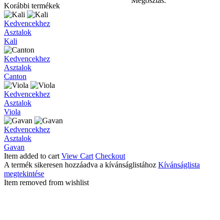
Megosztás:
Korábbi termékek
Kali
Kedvencekhez
Asztalok
Kali
Canton
Kedvencekhez
Asztalok
Canton
Viola
Kedvencekhez
Asztalok
Viola
Gavan
Kedvencekhez
Asztalok
Gavan
Item added to cart
View Cart
Checkout
A termék sikeresen hozzáadva a kívánságlistához
Kívánságlista
megtekintése
Item removed from wishlist