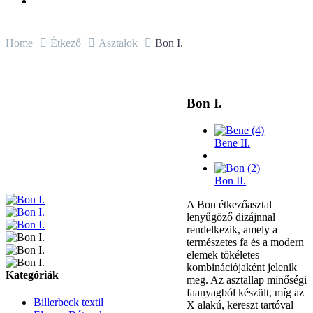
Home
Étkező
Asztalok
Bon I.
Bon I.
Bene II.
Bon II.
A Bon étkezőasztal
lenyűgöző dizájnnal
rendelkezik, amely a
természetes fa és a modern
elemek tökéletes
kombinációjaként jelenik
Kategóriák
meg. Az asztallap minőségi
faanyagból készült, míg az
Billerbeck textil
X alakú, kereszt tartóval