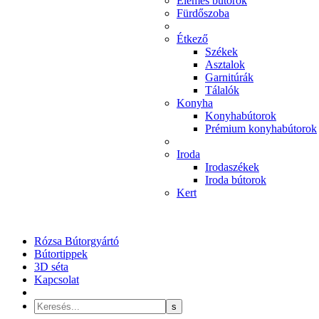
Elemes bútorok
Fürdőszoba
Étkező
Székek
Asztalok
Garnitúrák
Tálalók
Konyha
Konyhabútorok
Prémium konyhabútorok
Iroda
Irodaszékek
Iroda bútorok
Kert
Rózsa Bútorgyártó
Bútortippek
3D séta
Kapcsolat