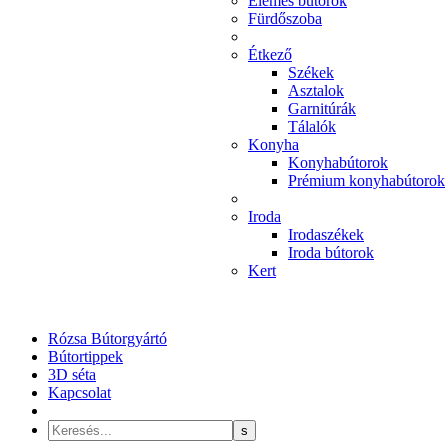
Elemes bútorok
Fürdőszoba
Étkező
Székek
Asztalok
Garnitúrák
Tálalók
Konyha
Konyhabútorok
Prémium konyhabútorok
Iroda
Irodaszékek
Iroda bútorok
Kert
Rózsa Bútorgyártó
Bútortippek
3D séta
Kapcsolat