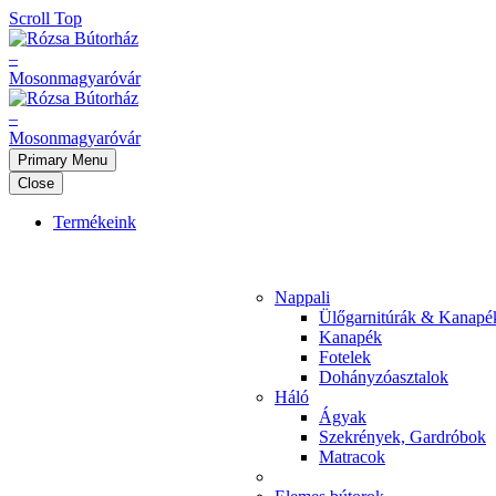
Scroll Top
Primary Menu
Close
Termékeink
Nappali
Ülőgarnitúrák & Kanapé
Kanapék
Fotelek
Dohányzóasztalok
Háló
Ágyak
Szekrények, Gardróbok
Matracok