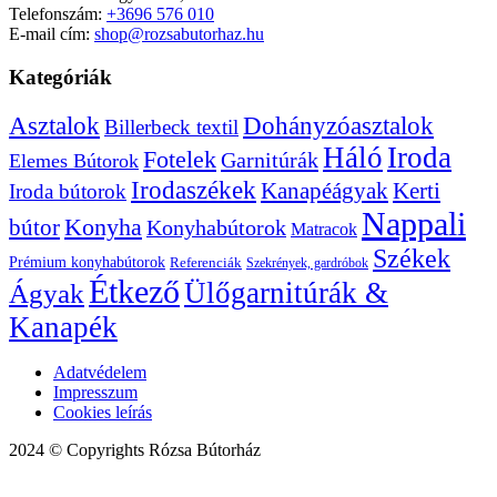
Telefonszám:
+3696 576 010
E-mail cím:
shop@rozsabutorhaz.hu
Kategóriák
Dohányzóasztalok
Asztalok
Billerbeck textil
Háló
Iroda
Fotelek
Garnitúrák
Elemes Bútorok
Irodaszékek
Kanapéágyak
Kerti
Iroda bútorok
Nappali
bútor
Konyha
Konyhabútorok
Matracok
Székek
Prémium konyhabútorok
Referenciák
Szekrények, gardróbok
Étkező
Ülőgarnitúrák &
Ágyak
Kanapék
Adatvédelem
Impresszum
Cookies leírás
2024 © Copyrights Rózsa Bútorház