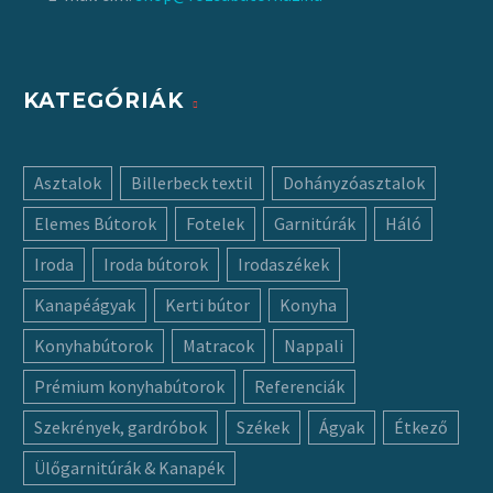
KATEGÓRIÁK
Asztalok
Billerbeck textil
Dohányzóasztalok
Elemes Bútorok
Fotelek
Garnitúrák
Háló
Iroda
Iroda bútorok
Irodaszékek
Kanapéágyak
Kerti bútor
Konyha
Konyhabútorok
Matracok
Nappali
Prémium konyhabútorok
Referenciák
Szekrények, gardróbok
Székek
Ágyak
Étkező
Ülőgarnitúrák & Kanapék